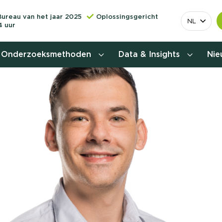
Bureau van het jaar 2025
Oplossingsgericht
NL
4 uur
Onderzoeksmethoden
Data & Insights
Ni
Behoefteonderzoek
Customer journey onderzoek
Customer value proposition
Doelgroeponderzoek
Naamsbekendheidonderzoek
Relevantere
Nationaal Studiekeuze
Onderzoek (NSKO)
customer jou