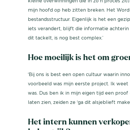
kleine overwinningen die in zo’n proces zit
mijn hoofd op heb zitten breken. Het Word
bestandsstructuur. Eigenlijk is het een gez
iets verandert, blijft die informatie achter
dit tackelt, is nog best complex.’
Hoe moeilijk is het om groen
‘Bij ons is best een open cultuur waarin inn
voorbeeld was mijn eerste project. Ik we
was. Dus ben ik in mijn eigen tijd een proo
laten zien, zeiden ze ‘ga dit alsjeblieft maken
Het intern kunnen verkopen