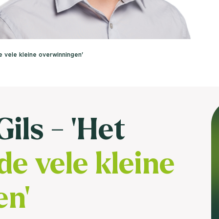
brengen. Be
Usage & attitude onderzoek
Stefan Klo
Client Consu
UX-onderzoek
e vele kleine overwinningen'
Neem con
Bekijk meer >
ils - ‘Het
de vele kleine
en'