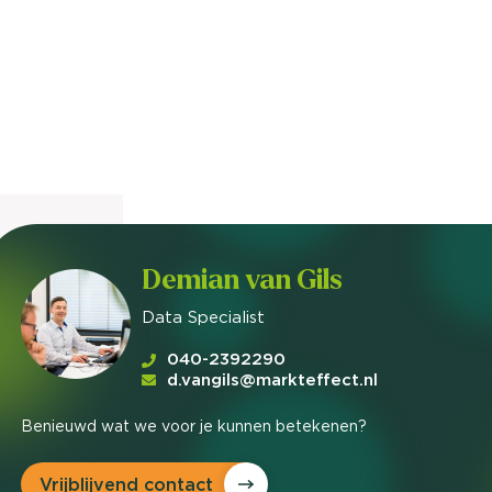
nieuwd hoe?
mp
ltant
tact op
Demian van Gils
Data Specialist
040-2392290
d.vangils@markteffect.nl
Benieuwd wat we voor je kunnen betekenen?
Vrijblijvend contact