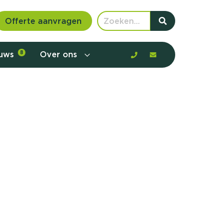
Offerte aanvragen
euws
8
Over ons
 communicatie en aanbod door de
rney, de barrières en gedrag in kaart te