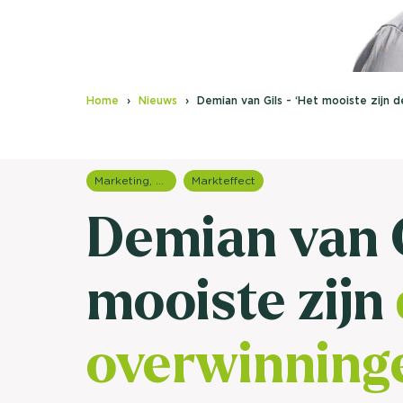
Home
Nieuws
Demian van Gils - ‘Het mooiste zijn d
Marketing, media & PR
Markteffect
Demian van G
mooiste zijn
overwinning