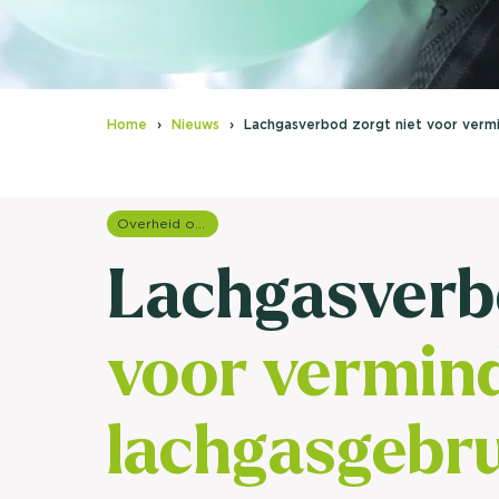
Home
Nieuws
Lachgasverbod zorgt niet voor vermi
Overheid onderzoek
Lachgasverb
voor vermin
lachgasgebr