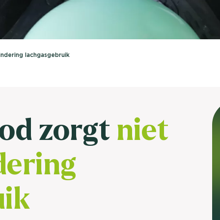
brengen. Be
Usage & attitude onderzoek
Stefan Klo
Client Consu
UX-onderzoek
ndering lachgasgebruik
Neem con
Bekijk meer >
od zorgt
niet
dering
uik