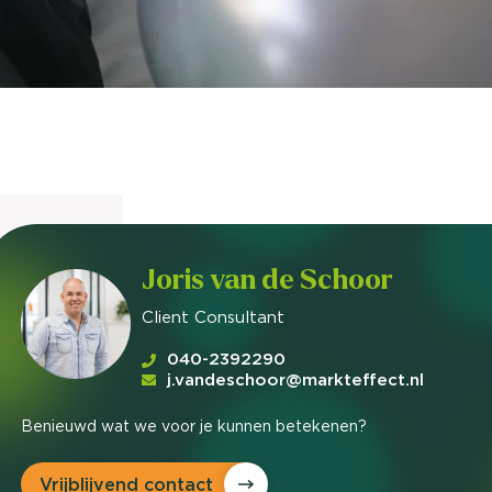
nieuwd hoe?
mp
ltant
tact op
Joris van de Schoor
Client Consultant
040-2392290
j.vandeschoor@markteffect.nl
Benieuwd wat we voor je kunnen betekenen?
Vrijblijvend contact