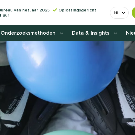
Bureau van het jaar 2025
Oplossingsgericht
NL
4 uur
Onderzoeksmethoden
Data & Insights
Ni
Behoefteonderzoek
Customer journey onderzoek
Customer value proposition
Doelgroeponderzoek
Naamsbekendheidonderzoek
Relevantere
Nationaal Studiekeuze
Onderzoek (NSKO)
customer jou