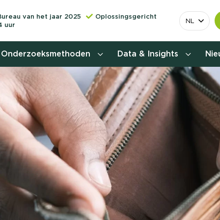
Bureau van het jaar 2025
Oplossingsgericht
NL
4 uur
Onderzoeksmethoden
Data & Insights
Ni
Behoefteonderzoek
Customer journey onderzoek
Customer value proposition
Doelgroeponderzoek
Naamsbekendheidonderzoek
Relevantere
Nationaal Studiekeuze
Onderzoek (NSKO)
customer jou