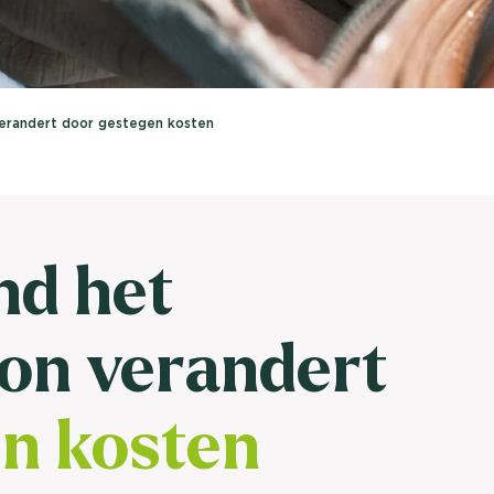
brengen. Be
Usage & attitude onderzoek
Stefan Klo
Client Consu
UX-onderzoek
erandert door gestegen kosten
Neem con
Bekijk meer >
nd het
on verandert
en kosten