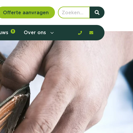
Offerte aanvragen
euws
8
Over ons
 communicatie en aanbod door de
rney, de barrières en gedrag in kaart te