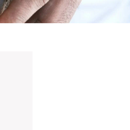
nieuwd hoe?
mp
ltant
tact op