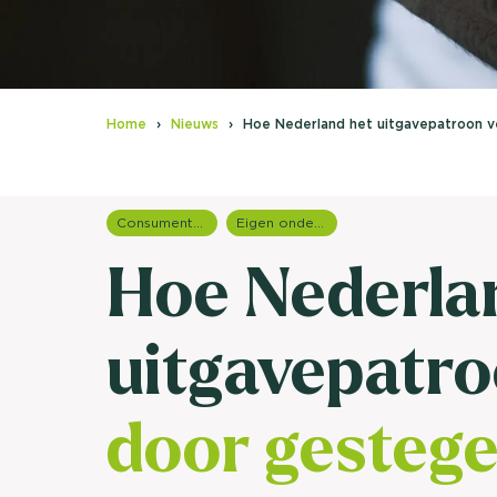
Home
Nieuws
Hoe Nederland het uitgavepatroon v
Consumentenonderzoek
Eigen onderzoeken
Hoe Nederla
uitgavepatro
door gesteg