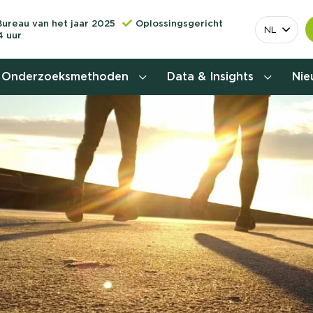
Bureau van het jaar 2025
Oplossingsgericht
NL
4 uur
Onderzoeksmethoden
Data & Insights
Ni
Behoefteonderzoek
Customer journey onderzoek
Customer value proposition
Doelgroeponderzoek
Naamsbekendheidonderzoek
Relevantere
Nationaal Studiekeuze
Onderzoek (NSKO)
customer jou