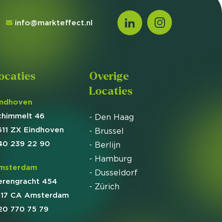
info@markteffect.nl
ocaties
Overige
Locaties
indhoven
chimmelt 46
- Den Haag
611 ZX Eindhoven
- Brussel
40 239 22 90
- Berlijn
- Hamburg
msterdam
- Dusseldorf
erengracht 454
- Zürich
017 CA Amsterdam
20 770 75 79