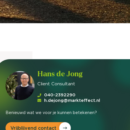
nieuwd hoe?
mp
ltant
tact op
Hans de Jong
Client Consultant
040-2392290
h.dejong@markteffect.nl
Benieuwd wat we voor je kunnen betekenen?
Vrijblijvend contact