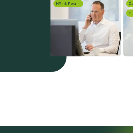
HR- & Recruitment onderzoek
Bl