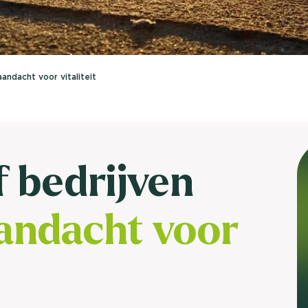
brengen. Be
Usage & attitude onderzoek
Stefan Klo
Client Consu
UX-onderzoek
andacht voor vitaliteit
Neem con
Bekijk meer >
f bedrijven
andacht voor