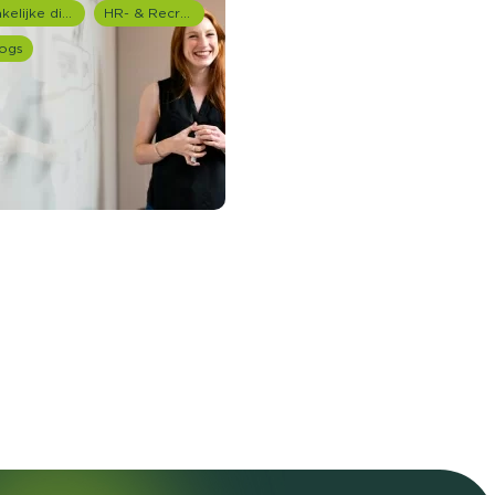
Zakelijke dienstverlening (B2B)
HR- & Recruitment onderzoek
ogs