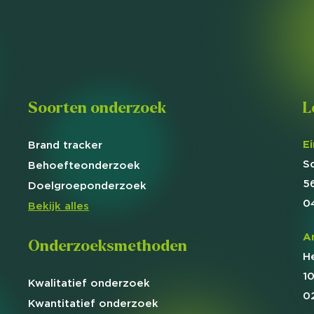
Soorten onderzoek
L
E
Brand
tracker
S
Behoefte
onderzoek
5
Doelgroep
onderzoek
0
Bekijk alles
A
Onderzoeksmethoden
H
1
Kwalitatief
onderzoek
0
Kwantitatief
onderzoek