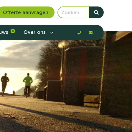
Offerte aanvragen
euws
8
Over ons
 communicatie en aanbod door de
rney, de barrières en gedrag in kaart te