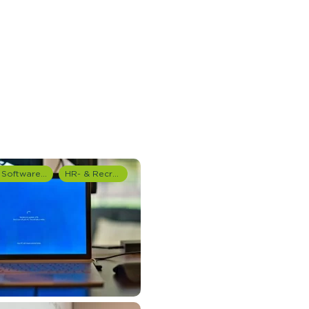
IT, Software & Telecom
HR- & Recruitment onderzoek