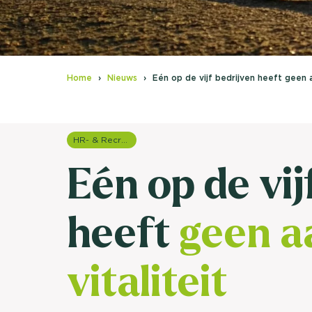
Home
Nieuws
Eén op de vijf bedrijven heeft geen a
HR- & Recruitment onderzoek
Eén op de vij
heeft
geen a
vitaliteit