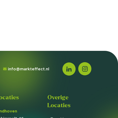
info@markteffect.nl
ocaties
Overige
Locaties
indhoven