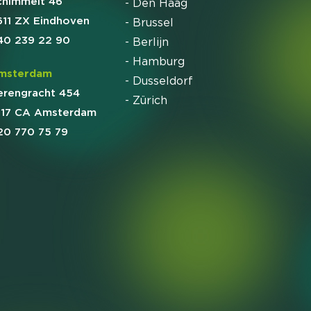
chimmelt 46
- Den Haag
611 ZX Eindhoven
- Brussel
40 239 22 90
- Berlijn
- Hamburg
msterdam
- Dusseldorf
erengracht 454
- Zürich
017 CA Amsterdam
20 770 75 79