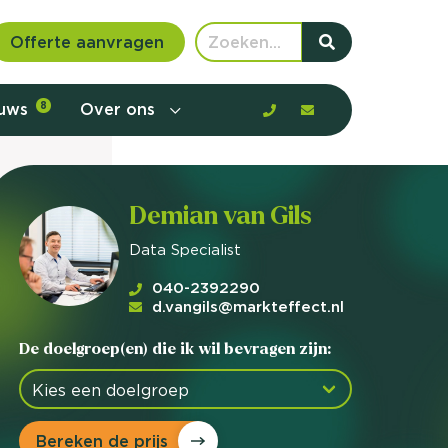
Offerte aanvragen
euws
8
Over ons
Demian van Gils
Data Specialist
040-2392290
d.vangils@markteffect.nl
De doelgroep(en) die ik wil bevragen zijn:
 communicatie en aanbod door de
Bereken de prijs
rney, de barrières en gedrag in kaart te