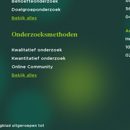
S
Behoefte
onderzoek
5
Doelgroep
onderzoek
0
Bekijk alles
A
Onderzoeksmethoden
H
1
Kwalitatief
onderzoek
0
Kwantitatief
onderzoek
Online
Community
Bekijk alles
agblad uitgeroepen tot