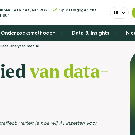
Bureau van het jaar 2025
Oplossingsgericht
NL
4 uur
Onderzoeksmethoden
Data & Insights
Ni
Data-analyses met AI
Behoefteonderzoek
bied
van data-
Customer journey onderzoek
Customer value proposition
Doelgroeponderzoek
Naamsbekendheidonderzoek
effect, vertelt je hoe wij AI inzetten voor
Relevantere
Nationaal Studiekeuze
Onderzoek (NSKO)
customer jou