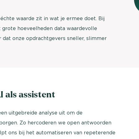
brengen. Be
Usage & attitude onderzoek
Stefan Klo
échte waarde zit in wat je ermee doet. Bij
Client Consu
UX-onderzoek
it grote hoeveelheden data waardevolle
Neem con
r dat onze opdrachtgevers sneller, slimmer
Bekijk meer >
 als assistent
en uitgebreide analyse uit om de
rborgen. Zo hercoderen we open antwoorden
elpt ons bij het automatiseren van repeterende