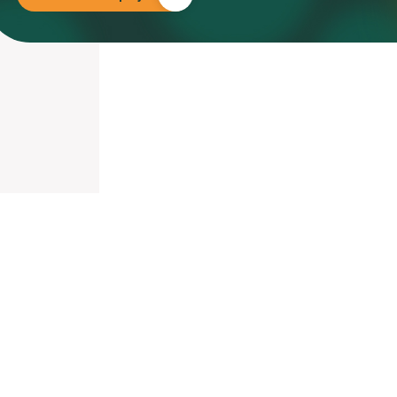
nieuwd hoe?
mp
ltant
tact op