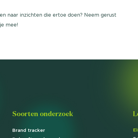
en naar inzichten die ertoe doen? Neem gerust
je mee!
Soorten onderzoek
L
E
Brand
tracker