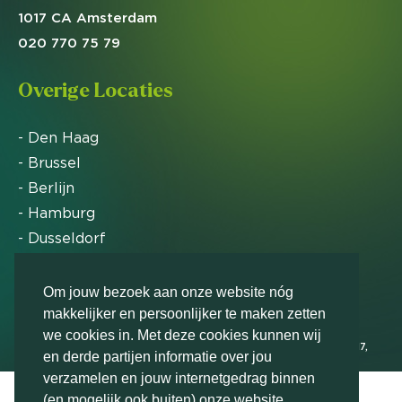
1017 CA Amsterdam
020 770 75 79
Overige Locaties
- Den Haag
- Brussel
- Berlijn
- Hamburg
- Dusseldorf
- Zürich
Om jouw bezoek aan onze website nóg
makkelijker en persoonlijker te maken zetten
Markteffect is door het Financieele Dagblad
we cookies in. Met deze cookies kunnen wij
uitgeroepen tot FD Gazelle in 2012, 2015, 2016, 2017,
en derde partijen informatie over jou
2018, 2019, 2020, 2021, 2022, 2023, 2024 en 2025
verzamelen en jouw internetgedrag binnen
(en mogelijk ook buiten) onze website