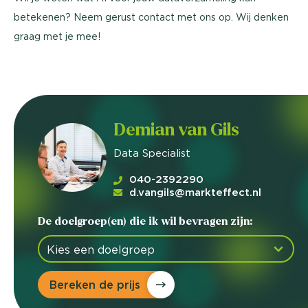
betekenen? Neem gerust contact met ons op. Wij denken
graag met je mee!
Demian van Gils
Data Specialist
040-2392290
d.vangils@markteffect.nl
De doelgroep(en) die ik wil bevragen zijn:
Bereken de prijs