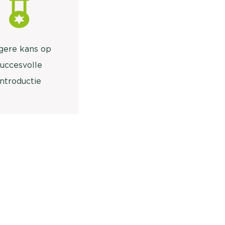
gere kans op
succesvolle
introductie