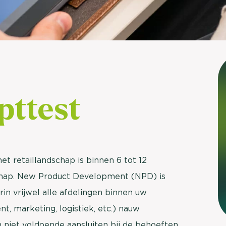
brengen. Be
Usage & attitude onderzoek
Stefan Klo
Client Consu
UX-onderzoek
Neem con
Bekijk meer >
pttest
het retaillandschap is binnen 6 tot 12
chap. New Product Development (NPD) is
in vrijwel alle afdelingen binnen uw
t, marketing, logistiek, etc.) nauw
 niet voldoende aansluiten bij de behoeften