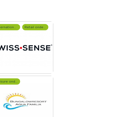
Internationale onderzoeken
Retail onderzoek
Leisure onderzoek