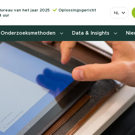
Bureau van het jaar 2025
Oplossingsgericht
NL
4 uur
Onderzoeksmethoden
Data & Insights
Ni
Behoefteonderzoek
Customer journey onderzoek
Customer value proposition
Doelgroeponderzoek
Naamsbekendheidonderzoek
Relevantere
Nationaal Studiekeuze
Onderzoek (NSKO)
customer jou