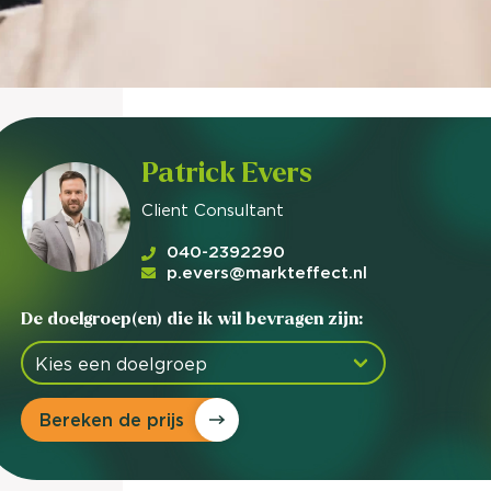
nieuwd hoe?
mp
ltant
tact op
Patrick Evers
Client Consultant
040-2392290
p.evers@markteffect.nl
De doelgroep(en) die ik wil bevragen zijn:
Bereken de prijs