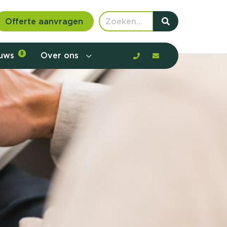
Offerte aanvragen
euws
8
Over ons
 communicatie en aanbod door de
rney, de barrières en gedrag in kaart te