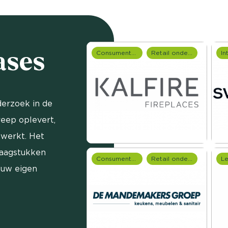
ases
Consumentenonderzoek
Retail onderzoek
erzoek in de
reep oplevert,
ewerkt. Het
raagstukken
Consumentenonderzoek
Retail onderzoek
 uw eigen