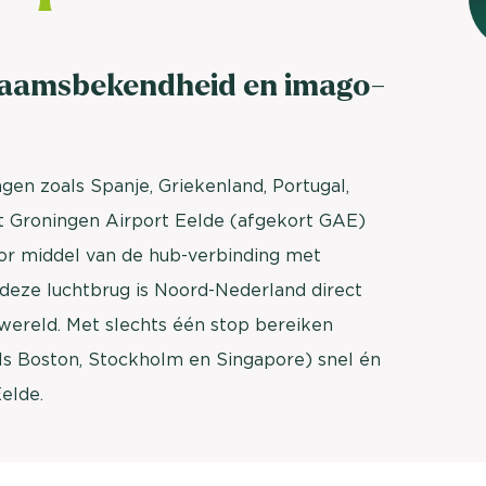
brengen. Be
Usage & attitude onderzoek
Stefan Klo
 naamsbekendheid en imago-
Client Consu
UX-onderzoek
Neem con
Bekijk meer >
en zoals Spanje, Griekenland, Portugal,
dt Groningen Airport Eelde (afgekort GAE)
r middel van de hub-verbinding met
eze luchtbrug is Noord-Nederland direct
wereld. Met slechts één stop bereiken
s Boston, Stockholm en Singapore) snel én
elde.