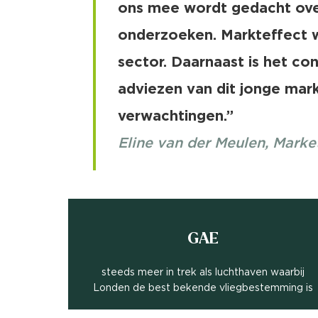
ons mee wordt gedacht over
onderzoeken. Markteffect w
sector. Daarnaast is het con
adviezen van dit jonge ma
verwachtingen.”
Eline van der Meulen, Mark
GAE
steeds meer in trek als luchthaven waarbij
Londen de best bekende vliegbestemming is