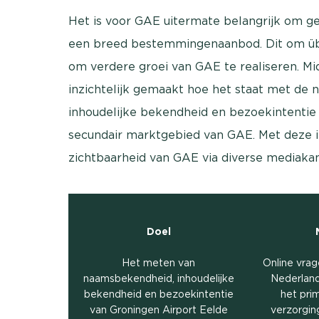
Het is voor GAE uitermate belangrijk om ge
een breed bestemmingenaanbod. Dit om üb
om verdere groei van GAE te realiseren. Mi
inzichtelijk gemaakt hoe het staat met d
inhoudelijke bekendheid en bezoekintentie 
secundair marktgebied van GAE. Met deze i
zichtbaarheid van GAE via diverse mediakan
Doel
Het meten van
Online vrag
naamsbekendheid, inhoudelijke
Nederland
bekendheid en bezoekintentie
het pri
van Groningen Airport Eelde
verzorgi