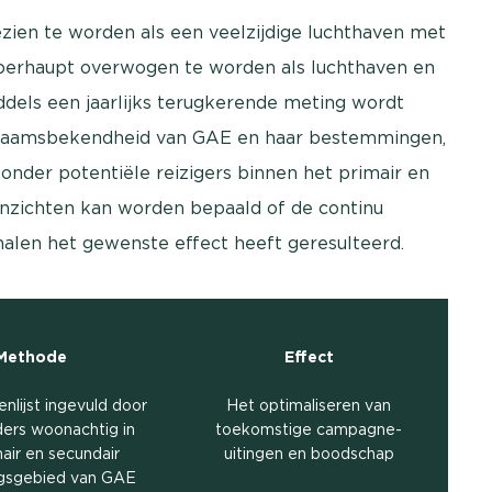
zien te worden als een veelzijdige luchthaven met
erhaupt overwogen te worden als luchthaven en
ddels een jaarlijks terugkerende meting wordt
e naamsbekendheid van GAE en haar bestemmingen,
onder potentiële reizigers binnen het primair en
nzichten kan worden bepaald of de continu
alen het gewenste effect heeft geresulteerd.
Methode
Effect
enlijst ingevuld door
Het optimaliseren van
ers woonachtig in
toekomstige campagne-
mair en secundair
uitingen en boodschap
ngsgebied van GAE