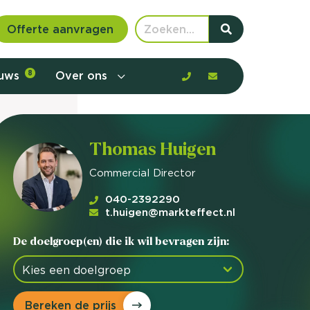
Offerte aanvragen
euws
8
Over ons
Thomas Huigen
Commercial Director
040-2392290
t.huigen@markteffect.nl
De doelgroep(en) die ik wil bevragen zijn:
 communicatie en aanbod door de
Bereken de prijs
rney, de barrières en gedrag in kaart te