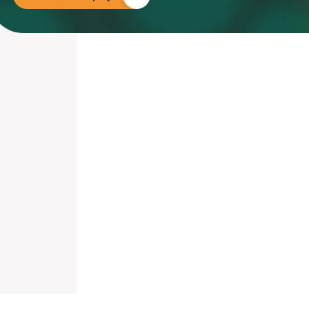
nieuwd hoe?
mp
ltant
tact op