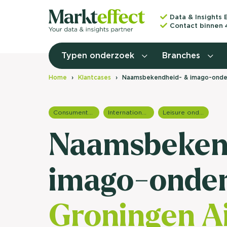
Data & Insights 
Contact binnen 
Typen onderzoek
Branches
Home
Klantcases
Naamsbekendheid- & imago-onder
Consumentenonderzoek
Internationale onderzoeken
Leisure onderzoek
Naamsbeken
imago-onde
Groningen Ai