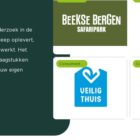
erzoek in de
reep oplevert,
ewerkt. Het
raagstukken
Consumentenonderzoek
 uw eigen