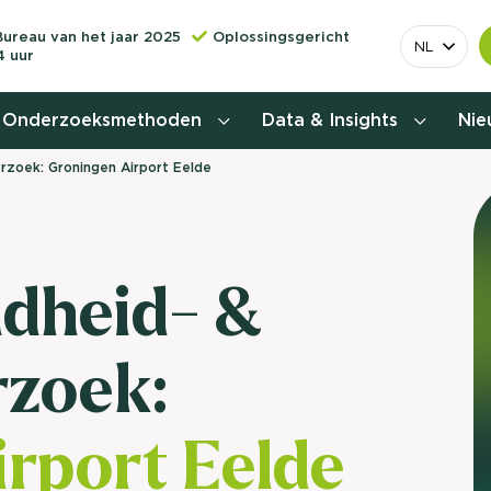
Bureau van het jaar 2025
Oplossingsgericht
NL
4 uur
Onderzoeksmethoden
Data & Insights
Ni
zoek: Groningen Airport Eelde
Behoefteonderzoek
Customer journey onderzoek
dheid- &
Customer value proposition
rzoek:
Doelgroeponderzoek
Naamsbekendheidonderzoek
rport Eelde
Relevantere
Nationaal Studiekeuze
Onderzoek (NSKO)
customer jou