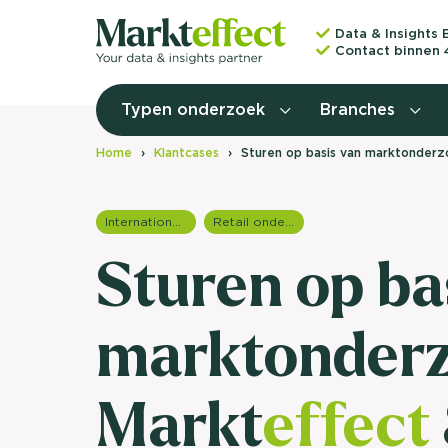
Data & Insights 
Contact binnen 
Typen onderzoek
Branches
Home
Klantcases
Sturen op basis van marktonderz
Internationale onderzoeken
Retail onderzoek
Sturen op ba
marktonderz
Markt
effect