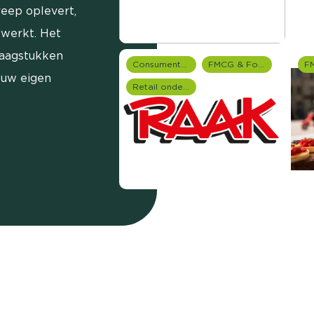
reep oplevert,
ewerkt. Het
raagstukken
Consumentenonderzoek
FMCG & Food branche
 uw eigen
Retail onderzoek