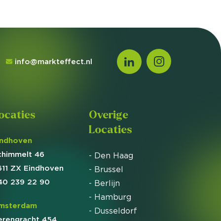
info@markteffect.nl
ocaties
Overige
Locaties
indhoven
chimmelt 46
- Den Haag
611 ZX Eindhoven
- Brussel
40 239 22 90
- Berlijn
- Hamburg
msterdam
- Dusseldorf
erengracht 454