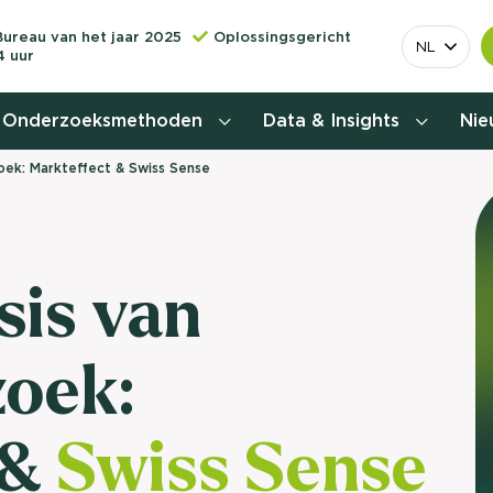
Bureau van het jaar 2025
Oplossingsgericht
NL
4 uur
Onderzoeksmethoden
Data & Insights
Ni
oek: Markteffect & Swiss Sense
Behoefteonderzoek
Customer journey onderzoek
sis van
Customer value proposition
oek:
Doelgroeponderzoek
Naamsbekendheidonderzoek
&
Swiss Sense
Relevantere
Nationaal Studiekeuze
Onderzoek (NSKO)
customer jou