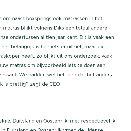
n om naast boxsprings ook matrassen in het
matras blijkt volgens Diks een totaal andere
se ondertussen al tien jaar kent. Dit is vaak een
et belangrijk is hoe iets er uitziet, maar die
skoper heeft, zo blijkt uit ons onderzoek, vaak
euw matras om bijvoorbeeld iets te doen aan
eressant. We hadden wel het idee dat het anders
 is prettig”, zegt de CEO.
lgië, Duitsland en Oostenrijk, met respectievelijk
 in Duitsland en Oostenrijk vroeg de Udense