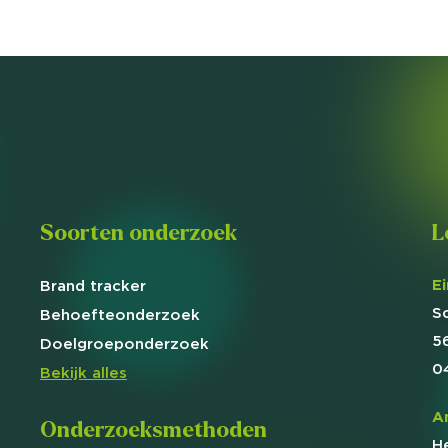
Soorten onderzoek
L
E
Brand
tracker
S
Behoefte
onderzoek
5
Doelgroep
onderzoek
0
Bekijk alles
A
Onderzoeksmethoden
H