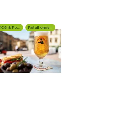
FMCG & Food branche
Retail onderzoek