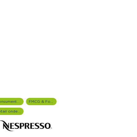
Consumentenonderzoek
FMCG & Food branche
Retail onderzoek