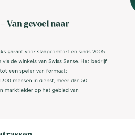
brengen. Be
Usage & attitude onderzoek
Stefan Klo
– Van gevoel naar
Client Consu
UX-onderzoek
Neem con
Bekijk meer >
Diks garant voor slaapcomfort en sinds 2005
via de winkels van Swiss Sense. Het bedrijf
tot een speler van formaat:
 1.300 mensen in dienst, meer dan 50
n marktleider op het gebied van
atrassen