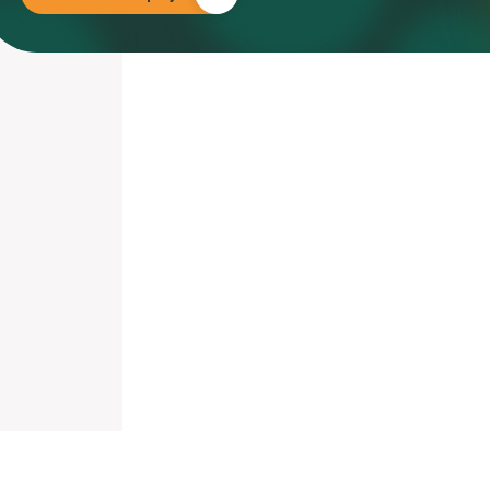
nieuwd hoe?
mp
ltant
tact op