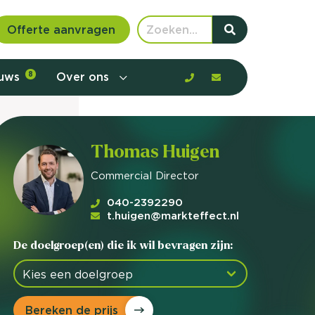
Offerte aanvragen
euws
8
Over ons
Thomas Huigen
Commercial Director
040-2392290
t.huigen@markteffect.nl
De doelgroep(en) die ik wil bevragen zijn:
 communicatie en aanbod door de
Bereken de prijs
rney, de barrières en gedrag in kaart te