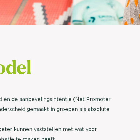
brengen. Be
Usage & attitude onderzoek
Stefan Klo
Client Consu
UX-onderzoek
Neem con
Bekijk meer >
del
d en de aanbevelingsintentie (Net Promoter
nderscheid gemaakt in groepen als absolute
beter kunnen vaststellen met wat voor
satie te maken heeft.