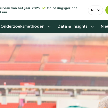
Bureau van het jaar 2025
Oplossingsgericht
NL
4 uur
Onderzoeksmethoden
Data & Insights
Ni
Behoefteonderzoek
Customer journey onderzoek
Customer value proposition
Doelgroeponderzoek
Naamsbekendheidonderzoek
Relevantere
Nationaal Studiekeuze
Onderzoek (NSKO)
customer jou