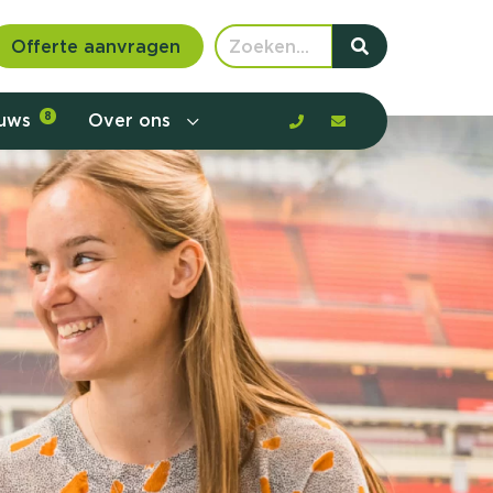
Offerte aanvragen
euws
8
Over ons
 communicatie en aanbod door de
rney, de barrières en gedrag in kaart te