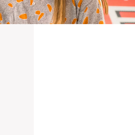
nieuwd hoe?
mp
ltant
tact op