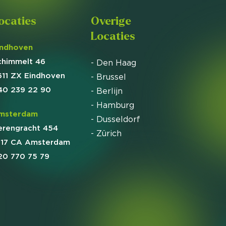
ocaties
Overige
Locaties
indhoven
chimmelt 46
- Den Haag
611 ZX Eindhoven
- Brussel
40 239 22 90
- Berlijn
- Hamburg
msterdam
- Dusseldorf
erengracht 454
- Zürich
017 CA Amsterdam
20 770 75 79