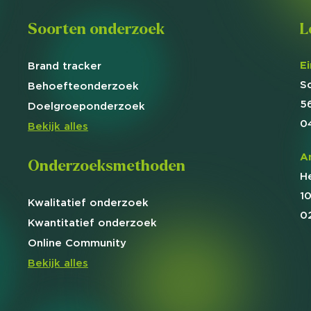
Soorten onderzoek
L
E
Brand
tracker
S
Behoefte
onderzoek
5
Doelgroep
onderzoek
0
Bekijk alles
A
Onderzoeksmethoden
H
1
Kwalitatief
onderzoek
0
Kwantitatief
onderzoek
Online
Community
Bekijk alles