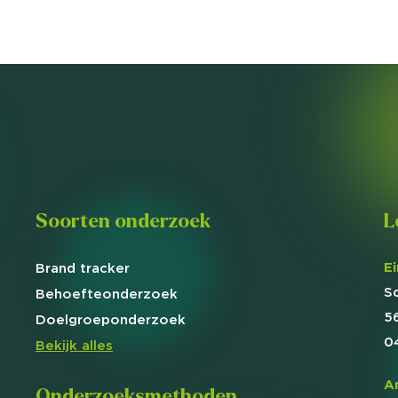
Soorten onderzoek
L
E
Brand
tracker
S
Behoefte
onderzoek
5
Doelgroep
onderzoek
0
Bekijk alles
A
Onderzoeksmethoden