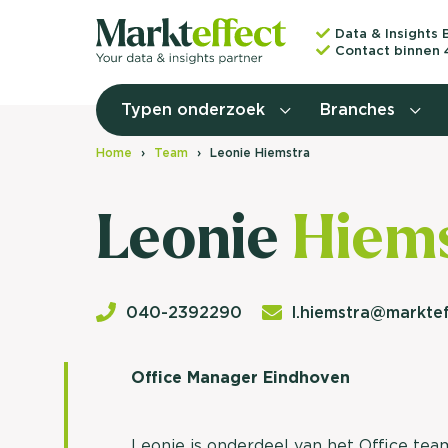
Data & Insights 
Contact binnen 
Typen onderzoek
Branches
Home
Team
Leonie Hiemstra
Leonie
Hiems
040-2392290
l.hiemstra@marktef
Office Manager Eindhoven
Leonie is onderdeel van het Office tea