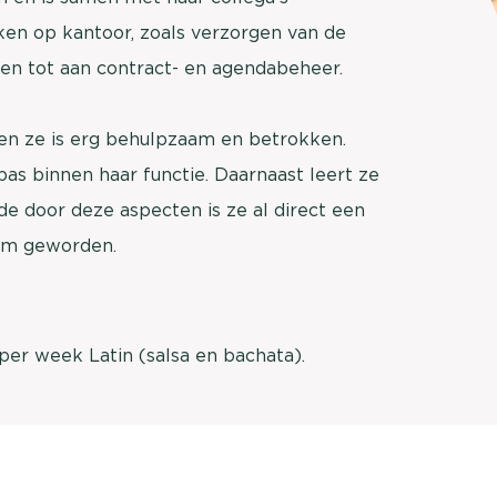
brengen. Be
ken op kantoor, zoals verzorgen van de
Usage & attitude onderzoek
Stefan Klo
n tot aan contract- en agendabeheer.
Client Consu
UX-onderzoek
Neem con
 en ze is erg behulpzaam en betrokken.
Bekijk meer >
 binnen haar functie. Daarnaast leert ze
de door deze aspecten is ze al direct een
eam geworden.
r per week Latin (salsa en bachata).