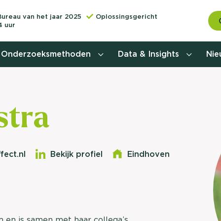
Bureau van het jaar 2025
Oplossingsgericht
4 uur
Onderzoeksmethoden
Data & Insights
Ni
Behoefteonderzoek
tra
Customer journey onderzoek
Customer value proposition
fect.nl
Bekijk profiel
Eindhoven
Doelgroeponderzoek
Naamsbekendheidonderzoek
Relevantere
Nationaal Studiekeuze
Onderzoek (NSKO)
m en is samen met haar collega’s
customer jou