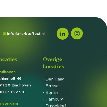
info@markteffect.nl
ocaties
Overige
Locaties
indhoven
chimmelt 46
- Den Haag
611 ZX Eindhoven
- Brussel
40 239 22 90
- Berlijn
- Hamburg
msterdam
- Dusseldorf