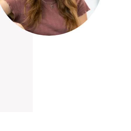
nieuwd hoe?
mp
ltant
tact op