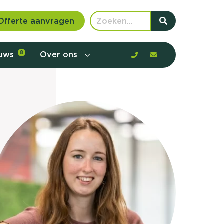
Offerte aanvragen
euws
8
Over ons
 communicatie en aanbod door de
rney, de barrières en gedrag in kaart te