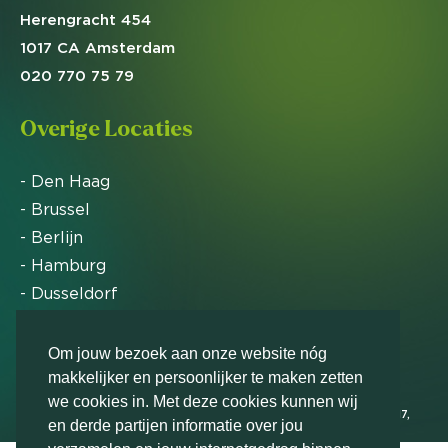
Herengracht 454
1017 CA Amsterdam
020 770 75 79
Overige Locaties
- Den Haag
- Brussel
- Berlijn
- Hamburg
- Dusseldorf
- Zürich
Om jouw bezoek aan onze website nóg
makkelijker en persoonlijker te maken zetten
Markteffect is door het Financieele Dagblad
we cookies in. Met deze cookies kunnen wij
uitgeroepen tot FD Gazelle in 2012, 2015, 2016, 2017,
en derde partijen informatie over jou
2018, 2019, 2020, 2021, 2022, 2023, 2024 en 2025