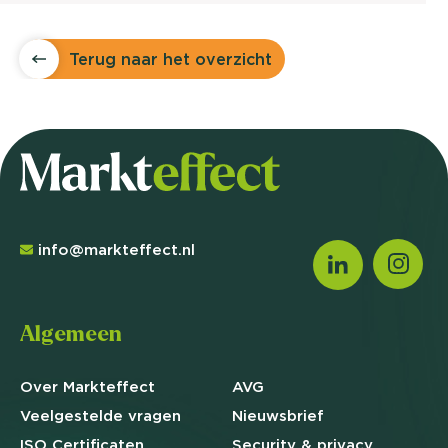
Terug naar het overzicht
info@markteffect.nl
Algemeen
Over Markteffect
AVG
Veelgestelde
vragen
Nieuwsbrief
ISO Certificaten
Security & privacy