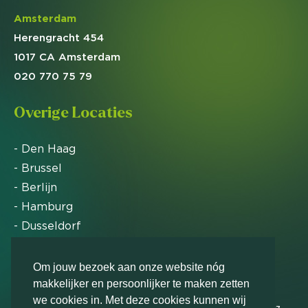
Amsterdam
Herengracht 454
1017 CA Amsterdam
020 770 75 79
Overige Locaties
- Den Haag
- Brussel
- Berlijn
- Hamburg
- Dusseldorf
- Zürich
Om jouw bezoek aan onze website nóg
makkelijker en persoonlijker te maken zetten
Markteffect is door het Financieele Dagblad
we cookies in. Met deze cookies kunnen wij