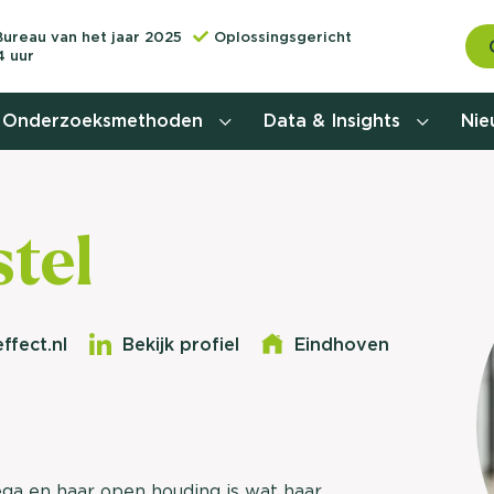
Bureau van het jaar 2025
Oplossingsgericht
4 uur
Onderzoeksmethoden
Data & Insights
Ni
Behoefteonderzoek
tel
Customer journey onderzoek
Customer value proposition
ffect.nl
Bekijk profiel
Eindhoven
Doelgroeponderzoek
Naamsbekendheidonderzoek
Relevantere
Nationaal Studiekeuze
Onderzoek (NSKO)
lega en haar open houding is wat haar
customer jou