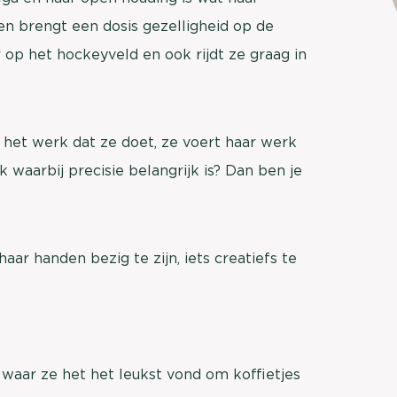
brengen. Be
e en brengt een dosis gezelligheid op de
Usage & attitude onderzoek
Stefan Klo
 op het hockeyveld en ook rijdt ze graag in
Client Consu
UX-onderzoek
Neem con
Bekijk meer >
 het werk dat ze doet, ze voert haar werk
ak waarbij precisie belangrijk is? Dan ben je
aar handen bezig te zijn, iets creatiefs te
 waar ze het het leukst vond om koffietjes