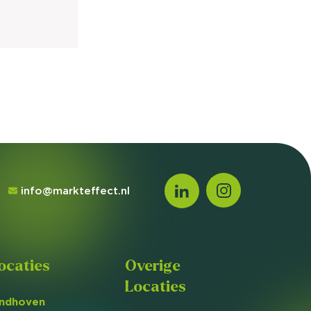
info@markteffect.nl
ocaties
Overige
Locaties
indhoven