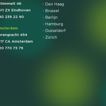
chimmelt 46
- Den Haag
611 ZX Eindhoven
- Brussel
40 239 22 90
- Berlijn
- Hamburg
msterdam
- Dusseldorf
erengracht 454
- Zürich
017 CA Amsterdam
20 770 75 79