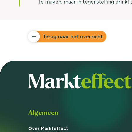
te maken, maar in tegenstelling drinkt z
Terug naar het overzicht
Algemeen
Over Markteffect