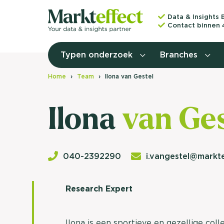
Data & Insights 
Contact binnen 
Typen onderzoek
Branches
Home
Team
Ilona van Gestel
Ilona
van Ges
040-2392290
i.vangestel@markte
Research Expert
Ilona is een sportieve en gezellige col