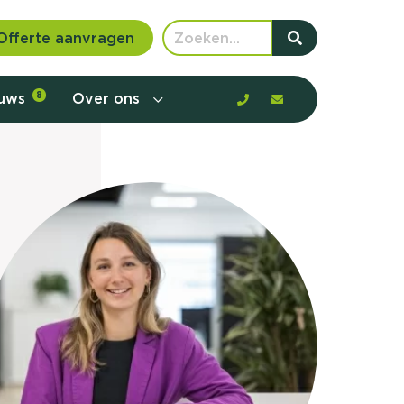
Offerte aanvragen
euws
8
Over ons
 communicatie en aanbod door de
rney, de barrières en gedrag in kaart te