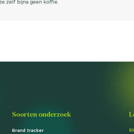
e zelf bijna geen koffie.
Soorten onderzoek
L
E
Brand
tracker