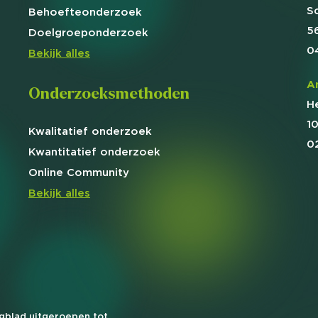
S
Behoefte
onderzoek
5
Doelgroep
onderzoek
0
Bekijk alles
A
Onderzoeksmethoden
H
1
Kwalitatief
onderzoek
0
Kwantitatief
onderzoek
Online
Community
Bekijk alles
agblad uitgeroepen tot