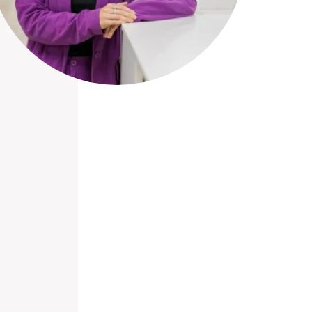
nieuwd hoe?
mp
ltant
tact op