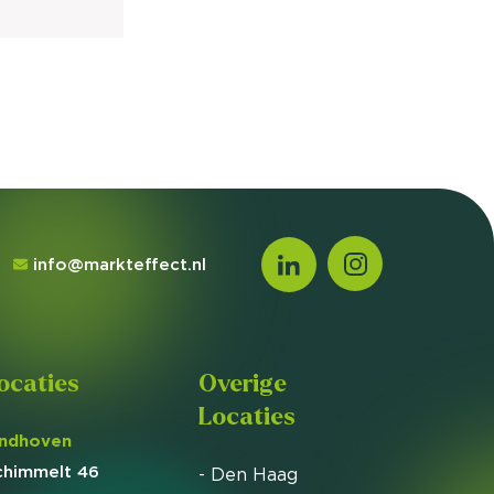
info@markteffect.nl
ocaties
Overige
Locaties
indhoven
chimmelt 46
- Den Haag