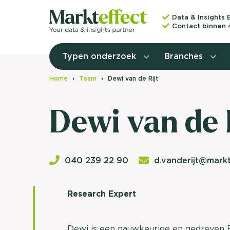
Data & Insights 
Contact binnen 
Typen onderzoek
Branches
Home
Team
Dewi van de Rijt
Dewi van de 
040 239 22 90
d.vanderijt@markt
Research Expert
Dewi is een nauwkeurige en gedreven R