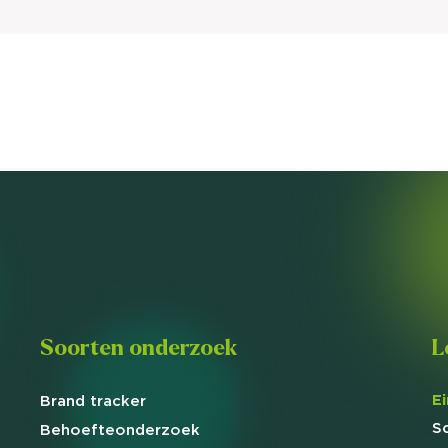
Soorten onderzoek
L
E
Brand
tracker
S
Behoefte
onderzoek