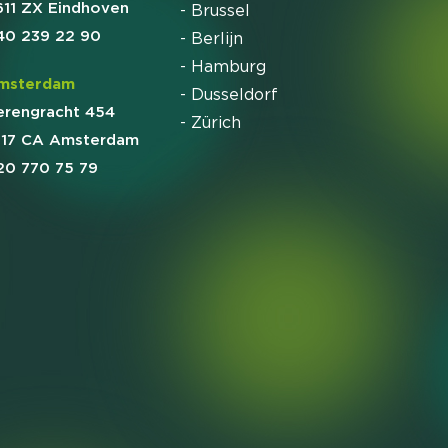
611 ZX Eindhoven
- Brussel
40 239 22 90
- Berlijn
- Hamburg
msterdam
- Dusseldorf
erengracht 454
- Zürich
017 CA Amsterdam
20 770 75 79