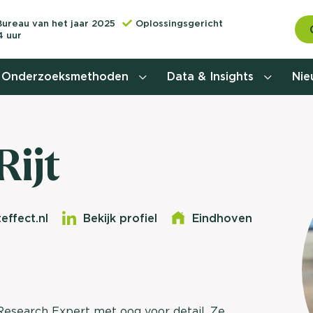
Bureau van het jaar 2025
Oplossingsgericht
4 uur
Onderzoeksmethoden
Data & Insights
Ni
Behoefteonderzoek
Rijt
Customer journey onderzoek
Customer value proposition
effect.nl
Bekijk profiel
Eindhoven
Doelgroeponderzoek
Naamsbekendheidonderzoek
Relevantere
Nationaal Studiekeuze
Onderzoek (NSKO)
esearch Expert met oog voor detail. Ze
customer jou