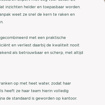
brengen. Be
dat inzichten helder en toepasbaar worden.
Usage & attitude onderzoek
Stefan Klo
 aanpak weet ze snel de kern te raken en
Client Consu
UX-onderzoek
n.
Neem con
Bekijk meer >
us gecombineerd met een praktische
iciënt en verliest daarbij de kwaliteit nooit
bekend als betrouwbaar en scherp, met altijd
anken op met heet water, zodat haar
ls heeft ze haar team hierin volledig
ijna de standaard is geworden op kantoor.