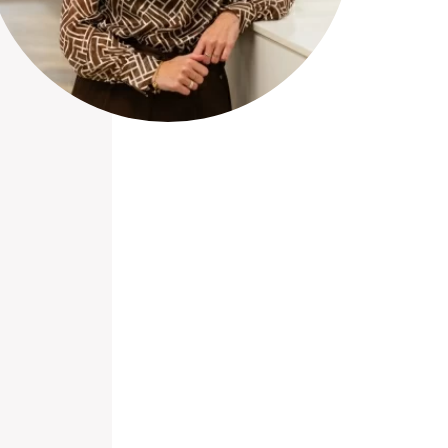
nieuwd hoe?
mp
ltant
tact op