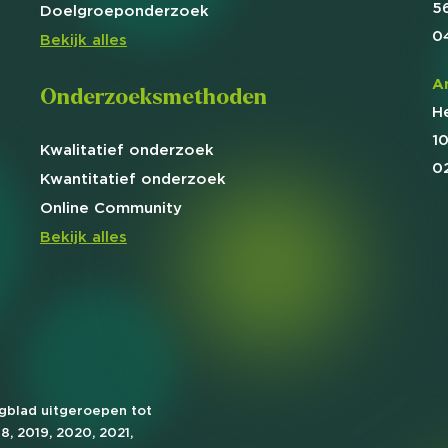
5
Doelgroep
onderzoek
0
Bekijk alles
A
Onderzoeksmethoden
H
1
Kwalitatief
onderzoek
0
Kwantitatief
onderzoek
Online
Community
Bekijk alles
agblad uitgeroepen tot
18, 2019, 2020, 2021,