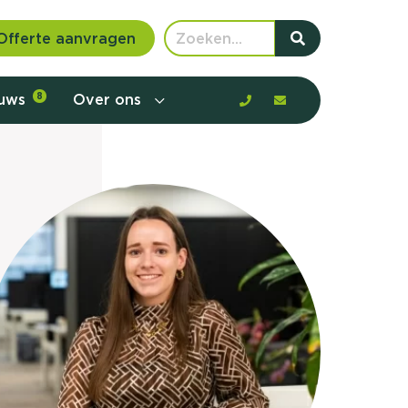
Offerte aanvragen
euws
8
Over ons
 communicatie en aanbod door de
rney, de barrières en gedrag in kaart te