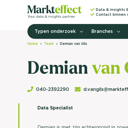
Data & Insights 
Contact binnen 
Typen onderzoek
Branches
Home
Team
Demian van Gils
Demian
van 
040-2392290
d.vangils@markteff
Data Specialist
Demian is met zijn achtergrond in zow