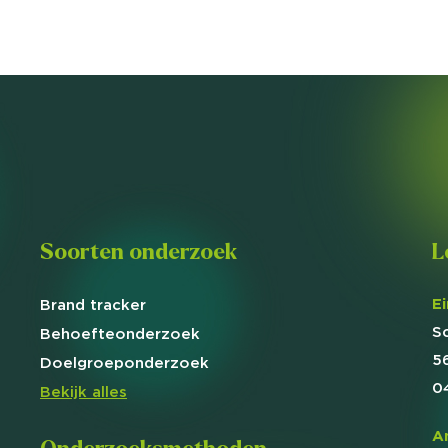
Soorten onderzoek
L
E
Brand
tracker
S
Behoefte
onderzoek
5
Doelgroep
onderzoek
0
Bekijk alles
A