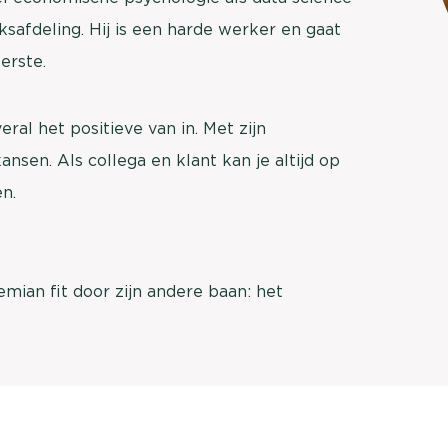
brengen. Be
afdeling. Hij is een harde werker en gaat
Usage & attitude onderzoek
Stefan Klo
erste.
Client Consu
UX-onderzoek
Neem con
ral het positieve van in. Met zijn
Bekijk meer >
ansen. Als collega en klant kan je altijd op
n.
Demian fit door zijn andere baan: het