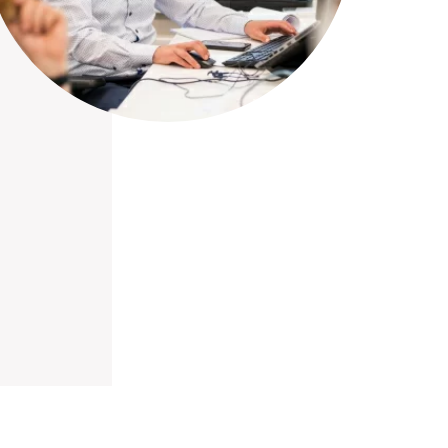
nieuwd hoe?
mp
ltant
tact op