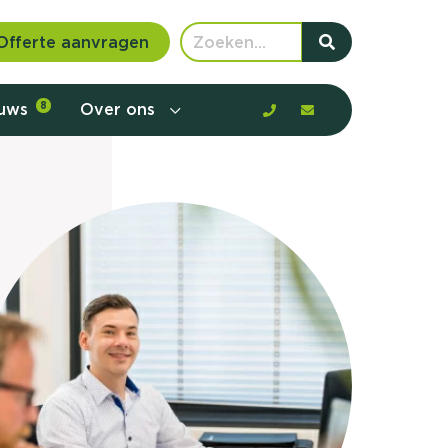
Offerte aanvragen
euws
8
Over ons
 communicatie en aanbod door de
rney, de barrières en gedrag in kaart te