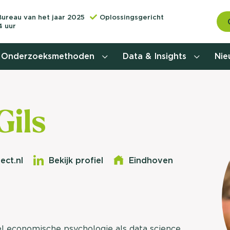
Bureau van het jaar 2025
Oplossingsgericht
4 uur
Onderzoeksmethoden
Data & Insights
Ni
Behoefteonderzoek
Gils
Customer journey onderzoek
Customer value proposition
ect.nl
Bekijk profiel
Eindhoven
Doelgroeponderzoek
Naamsbekendheidonderzoek
Relevantere
Nationaal Studiekeuze
Onderzoek (NSKO)
el economische psychologie als data science
customer jou