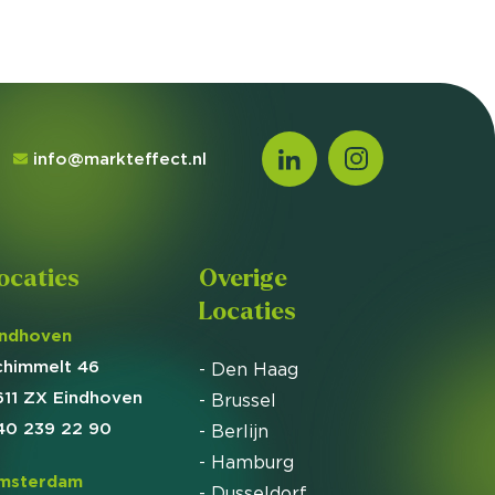
info@markteffect.nl
ocaties
Overige
Locaties
indhoven
chimmelt 46
- Den Haag
611 ZX Eindhoven
- Brussel
40 239 22 90
- Berlijn
- Hamburg
msterdam
- Dusseldorf