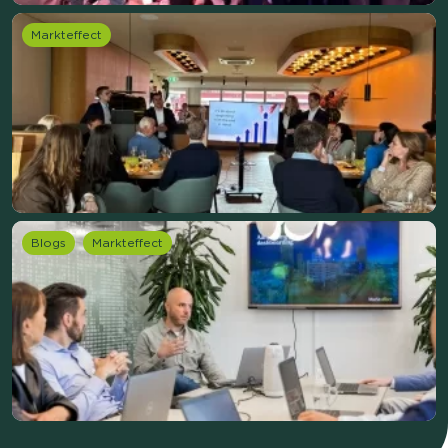
Markteffect
Blogs
Markteffect