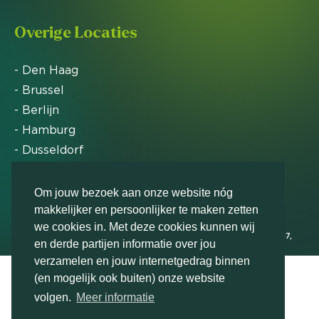
Overige Locaties
- Den Haag
- Brussel
- Berlijn
- Hamburg
- Dusseldorf
- Zürich
Om jouw bezoek aan onze website nóg
makkelijker en persoonlijker te maken zetten
Markteffect is door het Financieele Dagblad
we cookies in. Met deze cookies kunnen wij
uitgeroepen tot FD Gazelle in 2012, 2015, 2016, 2017,
en derde partijen informatie over jou
2018, 2019, 2020, 2021, 2022, 2023, 2024 en 2025
verzamelen en jouw internetgedrag binnen
(en mogelijk ook buiten) onze website
volgen.
Meer informatie