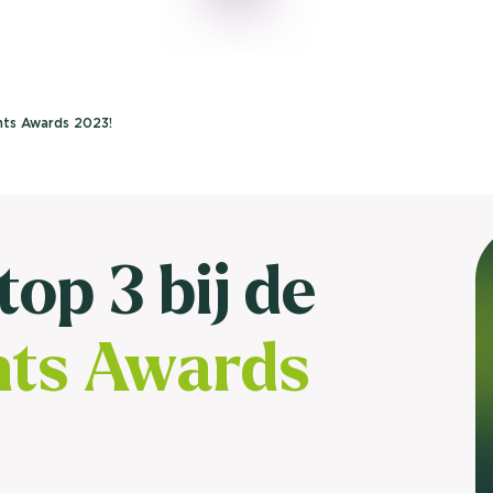
brengen. Be
Usage & attitude onderzoek
Stefan Klo
Client Consu
UX-onderzoek
ghts Awards 2023!
Neem con
Bekijk meer >
op 3 bij de
hts Awards