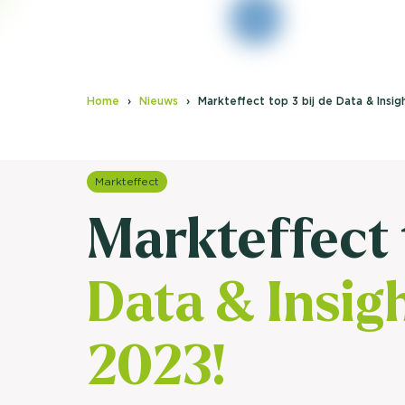
Home
Nieuws
Markteffect top 3 bij de Data & Insi
Markteffect
Markteffect t
Data & Insig
2023!