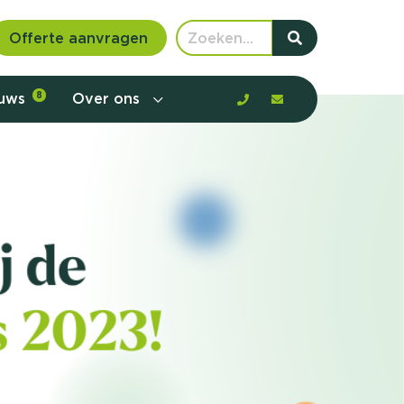
Offerte aanvragen
euws
8
Over ons
 communicatie en aanbod door de
rney, de barrières en gedrag in kaart te