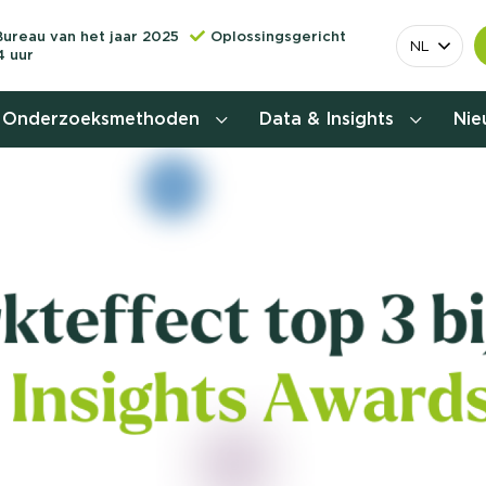
Bureau van het jaar 2025
Oplossingsgericht
NL
4 uur
Onderzoeksmethoden
Data & Insights
Ni
Behoefteonderzoek
Customer journey onderzoek
Customer value proposition
Doelgroeponderzoek
Naamsbekendheidonderzoek
Relevantere
Nationaal Studiekeuze
Onderzoek (NSKO)
customer jou