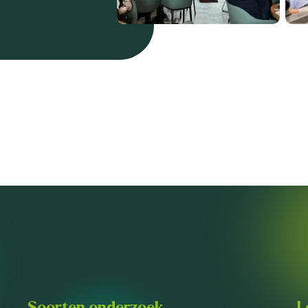
Soorten onderzoek
L