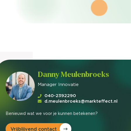
nieuwd hoe?
mp
ltant
tact op
Danny Meulenbroeks
Manager Innovatie
040-2392290
d.meulenbroeks@markteffect.nl
Benieuwd wat we voor je kunnen betekenen?
Vrijblijvend contact