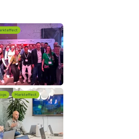
rkteffect
ogs
Markteffect