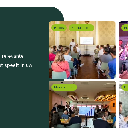
Blogs
Markteffect
Ma
 relevante
t speelt in uw
Markteffect
Bl