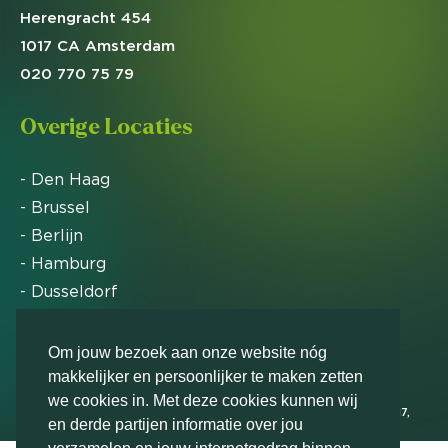
Herengracht 454
1017 CA Amsterdam
020 770 75 79
Overige Locaties
- Den Haag
- Brussel
- Berlijn
- Hamburg
- Dusseldorf
- Zürich
Om jouw bezoek aan onze website nóg
makkelijker en persoonlijker te maken zetten
Markteffect is door het Financieele Dagblad
we cookies in. Met deze cookies kunnen wij
uitgeroepen tot FD Gazelle in 2012, 2015, 2016, 2017,
en derde partijen informatie over jou
2018, 2019, 2020, 2021, 2022, 2023, 2024 en 2025