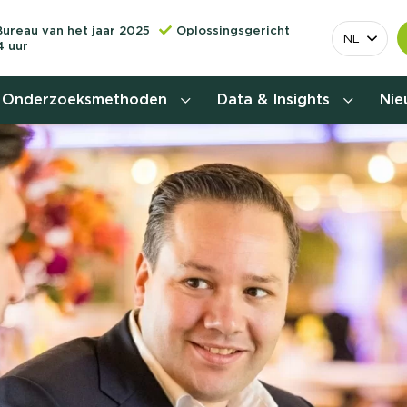
Bureau van het jaar 2025
Oplossingsgericht
NL
4 uur
Onderzoeksmethoden
Data & Insights
Ni
Behoefteonderzoek
Customer journey onderzoek
Customer value proposition
Doelgroeponderzoek
Naamsbekendheidonderzoek
Relevantere
Nationaal Studiekeuze
Onderzoek (NSKO)
customer jou