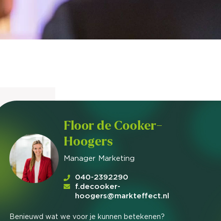
nieuwd hoe?
mp
ltant
tact op
Floor de Cooker-
Hoogers
Manager Marketing
040-2392290
f.decooker-
hoogers@markteffect.nl
Benieuwd wat we voor je kunnen betekenen?