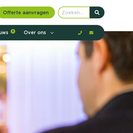
Offerte aanvragen
euws
8
Over ons
 communicatie en aanbod door de
rney, de barrières en gedrag in kaart te