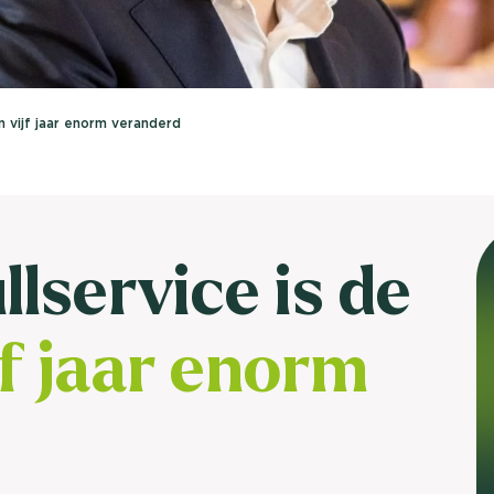
brengen. Be
Usage & attitude onderzoek
Stefan Klo
Client Consu
UX-onderzoek
n vijf jaar enorm veranderd
Neem con
Bekijk meer >
llservice is de
jf jaar enorm