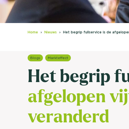
Home
Nieuws
Het begrip fullservice is de afgelope
Blogs
Markteffect
Het begrip fu
afgelopen vi
veranderd