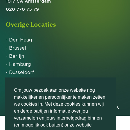
1017 CA Amsterdam
020 770 75 79
Overige Locaties
- Den Haag
- Brussel
- Berlijn
- Hamburg
- Dusseldorf
- Zürich
Om jouw bezoek aan onze website nóg
makkelijker en persoonlijker te maken zetten
Markteffect is door het Financieele Dagblad
we cookies in. Met deze cookies kunnen wij
uitgeroepen tot FD Gazelle in 2012, 2015, 2016, 2017,
en derde partijen informatie over jou
2018, 2019, 2020, 2021, 2022, 2023, 2024 en 2025
verzamelen en jouw internetgedrag binnen
(en mogelijk ook buiten) onze website