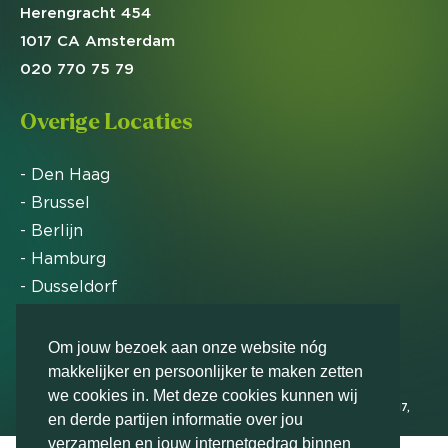
Herengracht 454
1017 CA Amsterdam
020 770 75 79
Overige Locaties
- Den Haag
- Brussel
- Berlijn
- Hamburg
- Dusseldorf
- Zürich
Om jouw bezoek aan onze website nóg
makkelijker en persoonlijker te maken zetten
Markteffect is door het Financieele Dagblad
we cookies in. Met deze cookies kunnen wij
uitgeroepen tot FD Gazelle in 2012, 2015, 2016, 2017,
en derde partijen informatie over jou
2018, 2019, 2020, 2021, 2022, 2023, 2024 en 2025
verzamelen en jouw internetgedrag binnen