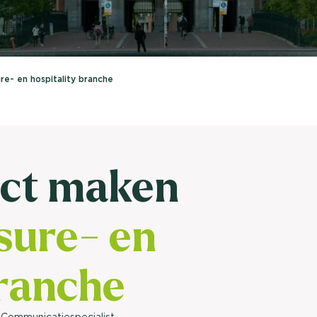
brengen. Be
Usage & attitude onderzoek
Stefan Klo
Client Consu
UX-onderzoek
re- en hospitality branche
Neem con
Bekijk meer >
act maken
isure- en
branche
 Communicatiespecialist