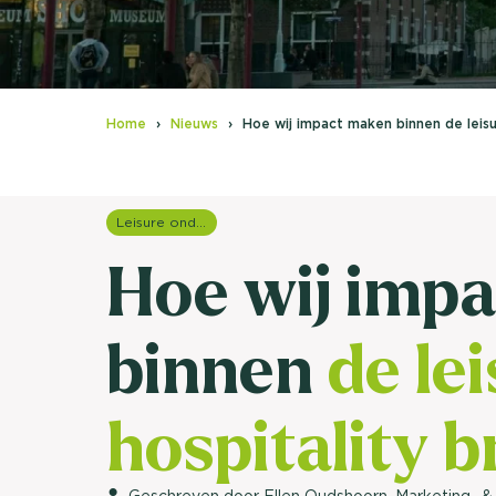
Home
Nieuws
Hoe wij impact maken binnen de leisu
Leisure onderzoek
Hoe wij imp
binnen
de le
hospitality 
Geschreven door Ellen Oudshoorn, Marketing- &