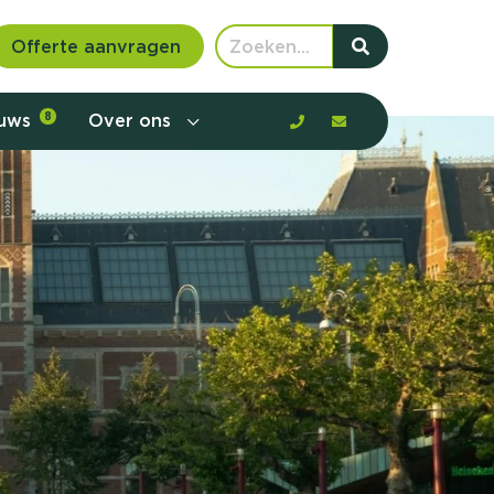
Offerte aanvragen
euws
8
Over ons
 communicatie en aanbod door de
rney, de barrières en gedrag in kaart te