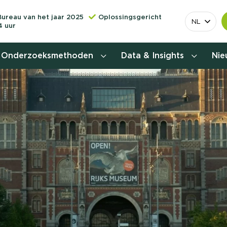
Bureau van het jaar 2025
Oplossingsgericht
NL
4 uur
Onderzoeksmethoden
Data & Insights
Ni
Behoefteonderzoek
Customer journey onderzoek
Customer value proposition
Doelgroeponderzoek
Naamsbekendheidonderzoek
Relevantere
Nationaal Studiekeuze
Onderzoek (NSKO)
customer jou