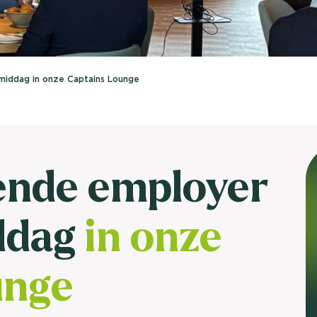
brengen. Be
Usage & attitude onderzoek
Stefan Klo
Client Consu
UX-onderzoek
 middag in onze Captains Lounge
Neem con
Bekijk meer >
ende employer
ddag
in onze
unge