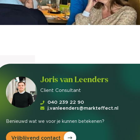
nieuwd hoe?
mp
ltant
tact op
Joris van Leenders
Client Consultant
040 239 22 90
j.vanleenders@markteffect.nl
Benieuwd wat we voor je kunnen betekenen?
Vrijblijvend contact