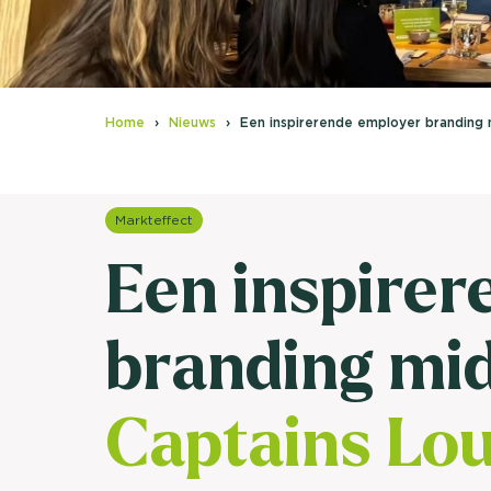
Home
Nieuws
Een inspirerende employer branding
Markteffect
Een inspirer
branding mi
Captains Lo