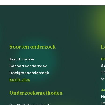
Soorten onderzoek
L
E
Brand
tracker
S
Behoefte
onderzoek
5
Doelgroep
onderzoek
0
Bekijk alles
A
Onderzoeksmethoden
H
1