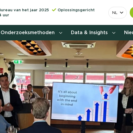
Bureau van het jaar 2025
Oplossingsgericht
NL
4 uur
Onderzoeksmethoden
Data & Insights
Ni
Behoefteonderzoek
Customer journey onderzoek
Customer value proposition
Doelgroeponderzoek
Naamsbekendheidonderzoek
Relevantere
Nationaal Studiekeuze
Onderzoek (NSKO)
customer jou