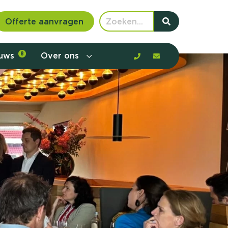
Offerte aanvragen
euws
8
Over ons
 communicatie en aanbod door de
rney, de barrières en gedrag in kaart te