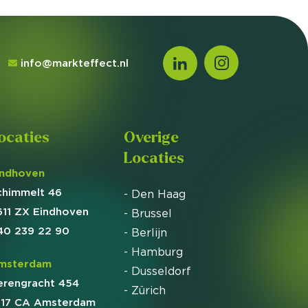
info@markteffect.nl
ocaties
Overige
Locaties
indhoven
chimmelt 46
- Den Haag
611 ZX Eindhoven
- Brussel
40 239 22 90
- Berlijn
- Hamburg
msterdam
- Dusseldorf
erengracht 454
- Zürich
017 CA Amsterdam