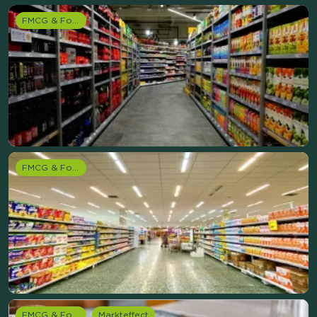
FMCG & Food branche
FMCG & Food branche
FMCG & Food branche
Markteffect