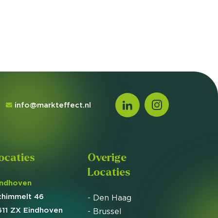
info@markteffect.nl
ocaties
Overige
Locaties
indhoven
chimmelt 46
- Den Haag
611 ZX Eindhoven
- Brussel