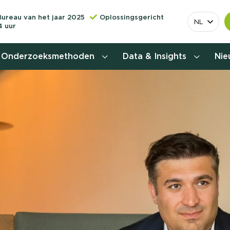
Bureau van het jaar 2025
Oplossingsgericht
NL
4 uur
Onderzoeksmethoden
Data & Insights
Ni
Behoefteonderzoek
Customer journey onderzoek
Customer value proposition
Doelgroeponderzoek
Naamsbekendheidonderzoek
Relevantere
Nationaal Studiekeuze
Onderzoek (NSKO)
customer jou