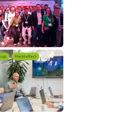
ogs
Markteffect