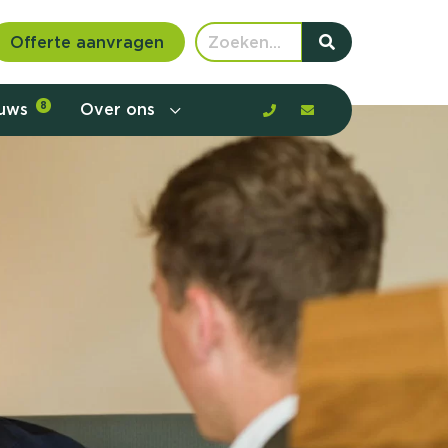
Offerte aanvragen
euws
8
Over ons
 communicatie en aanbod door de
rney, de barrières en gedrag in kaart te