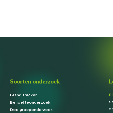
Soorten onderzoek
L
E
Brand
tracker
S
Behoefte
onderzoek
5
Doelgroep
onderzoek