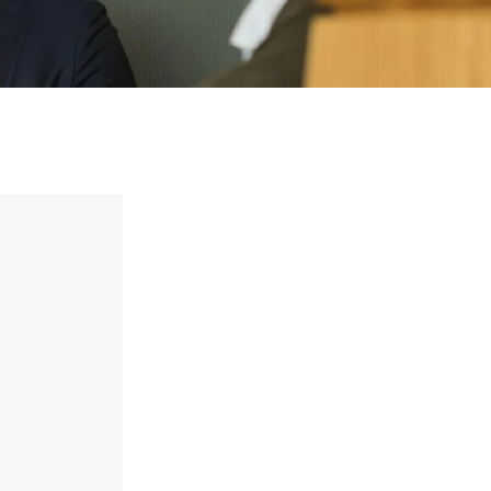
nieuwd hoe?
mp
ltant
tact op