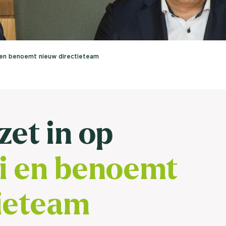
brengen. Be
Usage & attitude onderzoek
Stefan Klo
Client Consu
UX-onderzoek
 en benoemt nieuw directieteam
Neem con
Bekijk meer >
zet in op
i en
benoemt
tieteam