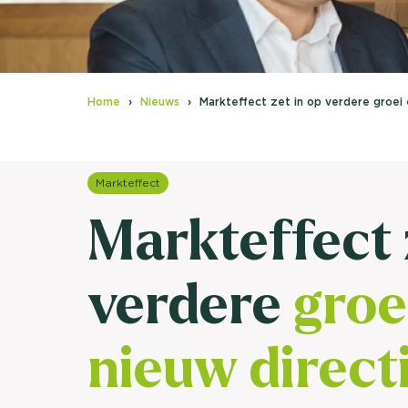
Home
Nieuws
Markteffect zet in op verdere groei
Markteffect
Markteffect 
verdere
groe
nieuw direc