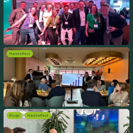
Markteffect
Blogs
Markteffect