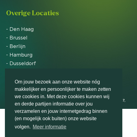
Overige Locaties
- Den Haag
- Brussel
- Berlijn
- Hamburg
- Dusseldorf
- Zürich
Om jouw bezoek aan onze website nóg
makkelijker en persoonlijker te maken zetten
Markteffect is door het Financieele Dagblad
we cookies in. Met deze cookies kunnen wij
uitgeroepen tot FD Gazelle in 2012, 2015, 2016, 2017,
en derde partijen informatie over jou
2018, 2019, 2020, 2021, 2022, 2023, 2024 en 2025
verzamelen en jouw internetgedrag binnen
(en mogelijk ook buiten) onze website
volgen.
Meer informatie