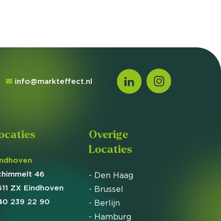
info@markteffect.nl
ocaties
Overige
Locaties
indhoven
chimmelt 46
- Den Haag
611 ZX Eindhoven
- Brussel
40 239 22 90
- Berlijn
- Hamburg