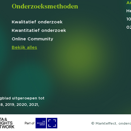
A
Onderzoeksmethoden
H
1
Kwalitatief
onderzoek
0
Kwantitatief
onderzoek
Online
Community
Bekijk alles
agblad uitgeroepen tot
18, 2019, 2020, 2021,
© Markteffect, onder