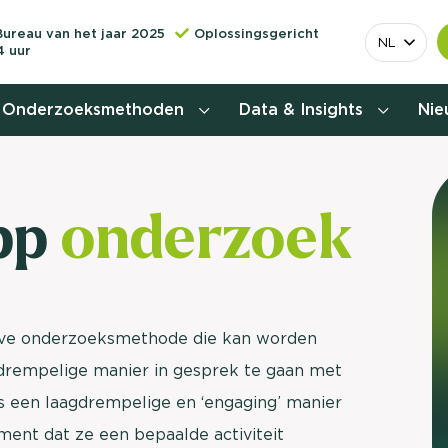
Bureau van het jaar 2025
Oplossingsgericht
NL
4 uur
Onderzoeksmethoden
Data & Insights
Ni
Behoefteonderzoek
pp
onderzoek
Customer journey onderzoek
Customer value proposition
Doelgroeponderzoek
eve onderzoeksmethode die kan worden
drempelige manier in gesprek te gaan met
Naamsbekendheidonderzoek
 een laagdrempelige en ‘engaging’ manier
Relevantere
Nationaal Studiekeuze
nt dat ze een bepaalde activiteit
Onderzoek (NSKO)
customer jou