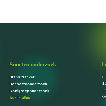
Soorten onderzoek
L
E
Brand
tracker
S
Behoefte
onderzoek
5
Doelgroep
onderzoek
0
Bekijk alles