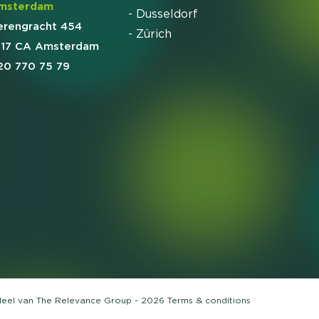
msterdam
- Dusseldorf
erengracht 454
- Zürich
017 CA Amsterdam
20 770 75 79
deel van
The Relevance Group
- 2026
Terms &
conditions