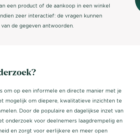
an een product of de aankoop in een winkel
brengen. Be
Usage & attitude onderzoek
ndien zeer interactief: de vragen kunnen
Stefan Klo
Client Consu
d van de gegeven antwoorden.
UX-onderzoek
Neem con
Bekijk meer >
derzoek?
 om op een informele en directe manier met je
t mogelijk om diepere, kwalitatieve inzichten te
amelen. Door de populaire en dagelijkse inzet van
et onderzoek voor deelnemers laagdrempelig en
heid en zorgt voor eerlijkere en meer open