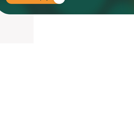
nieuwd hoe?
mp
ltant
tact op