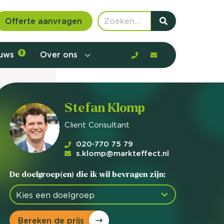
Offerte aanvragen
euws
8
Over ons
Stefan Klomp
Client Consultant
020-770 75 79
s.klomp@markteffect.nl
De doelgroep(en) die ik wil bevragen zijn:
 communicatie en aanbod door de
Bereken de prijs
rney, de barrières en gedrag in kaart te