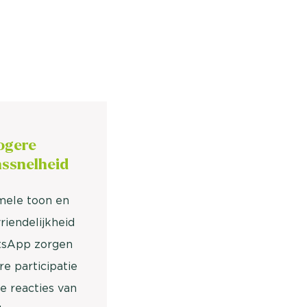
ogere
ssnelheid
mele toon en
riendelijkheid
tsApp zorgen
e participatie
e reacties van