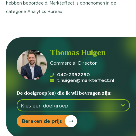
hebben beoordeeld. Markteffect is opgenomen in de
categorie Analytics Bureau.
Thomas Huigen
Commercial Director
040-2392290
t.huigen@markteffect.nl
De doelgroep(en) die ik wil bevragen zijn:
Bereken de prijs