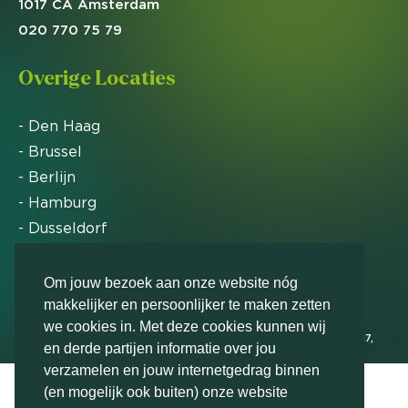
1017 CA Amsterdam
020 770 75 79
Overige Locaties
- Den Haag
- Brussel
- Berlijn
- Hamburg
- Dusseldorf
- Zürich
Om jouw bezoek aan onze website nóg
makkelijker en persoonlijker te maken zetten
Markteffect is door het Financieele Dagblad
we cookies in. Met deze cookies kunnen wij
uitgeroepen tot FD Gazelle in 2012, 2015, 2016, 2017,
en derde partijen informatie over jou
2018, 2019, 2020, 2021, 2022, 2023, 2024 en 2025
verzamelen en jouw internetgedrag binnen
(en mogelijk ook buiten) onze website