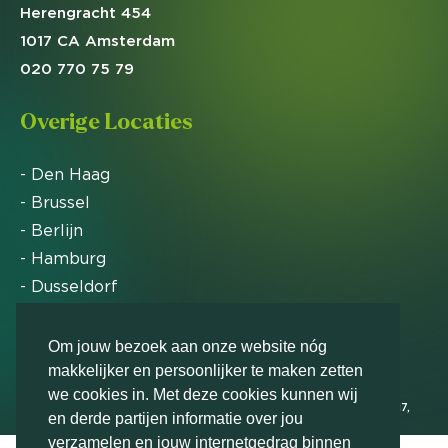
Herengracht 454
1017 CA Amsterdam
020 770 75 79
Overige Locaties
- Den Haag
- Brussel
- Berlijn
- Hamburg
- Dusseldorf
- Zürich
Om jouw bezoek aan onze website nóg
makkelijker en persoonlijker te maken zetten
Markteffect is door het Financieele Dagblad
we cookies in. Met deze cookies kunnen wij
uitgeroepen tot FD Gazelle in 2012, 2015, 2016, 2017,
en derde partijen informatie over jou
2018, 2019, 2020, 2021, 2022, 2023, 2024 en 2025
verzamelen en jouw internetgedrag binnen