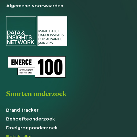
Algemene
voorwaarden
Soorten onderzoek
Brand
tracker
Behoefte
onderzoek
Doelgroep
onderzoek
Bekijk alles