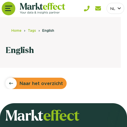
NL
Home
Tags
English
English
Naar het overzicht