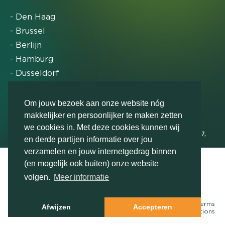
- Den Haag
- Brussel
- Berlijn
- Hamburg
- Dusseldorf
- Zürich
Om jouw bezoek aan onze website nóg
makkelijker en persoonlijker te maken zetten
Markteffect is door het Financieele Dagblad
we cookies in. Met deze cookies kunnen wij
uitgeroepen tot FD Gazelle in 2012, 2015, 2016, 2017,
en derde partijen informatie over jou
2018, 2019, 2020, 2021, 2022, 2023, 2024 en 2025
verzamelen en jouw internetgedrag binnen
(en mogelijk ook buiten) onze website
volgen.
Meer informatie
Download de whitepaper
© Markteffect, onderdeel van
The Relevance Group
- 2026
Terms
Afwijzen
Accepteren
&
conditions