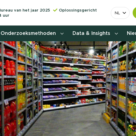
Bureau van het jaar 2025
Oplossingsgericht
NL
4 uur
Onderzoeksmethoden
Data & Insights
Ni
Behoefteonderzoek
Customer journey onderzoek
Customer value proposition
Doelgroeponderzoek
Naamsbekendheidonderzoek
Relevantere
Nationaal Studiekeuze
Onderzoek (NSKO)
customer jou