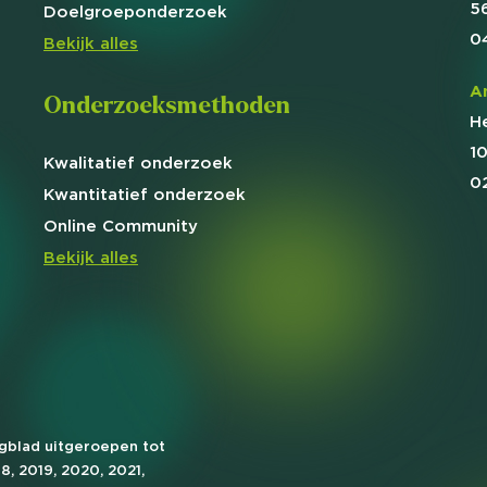
5
Doelgroep
onderzoek
0
Bekijk alles
A
Onderzoeksmethoden
H
1
Kwalitatief
onderzoek
0
Kwantitatief
onderzoek
Online
Community
Bekijk alles
agblad uitgeroepen tot
18, 2019, 2020, 2021,