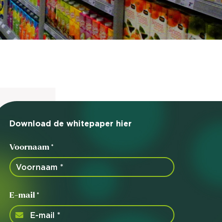
nieuwd hoe?
mp
ltant
tact op
Download de whitepaper hier
Voornaam *
E-mail *