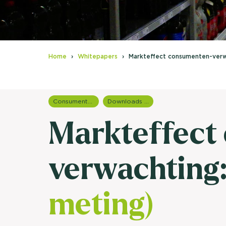
Home
Whitepapers
Markteffect consumenten-verwa
Consumentenonderzoek
Downloads en rapportages
Markteffect
verwachting
meting)