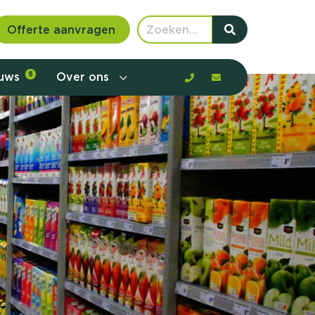
Offerte aanvragen
euws
8
Over ons
 communicatie en aanbod door de
rney, de barrières en gedrag in kaart te