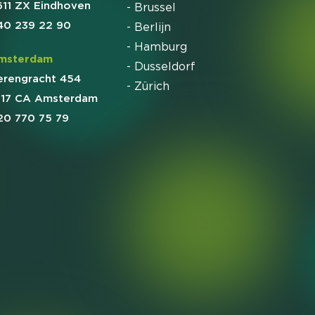
611 ZX Eindhoven
- Brussel
40 239 22 90
- Berlijn
- Hamburg
msterdam
- Dusseldorf
erengracht 454
- Zürich
017 CA Amsterdam
20 770 75 79