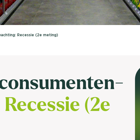
brengen. Be
Usage & attitude onderzoek
Stefan Klo
Client Consu
UX-onderzoek
chting: Recessie (2e meting)
Neem con
Bekijk meer >
 consumenten-
:
Recessie (2e