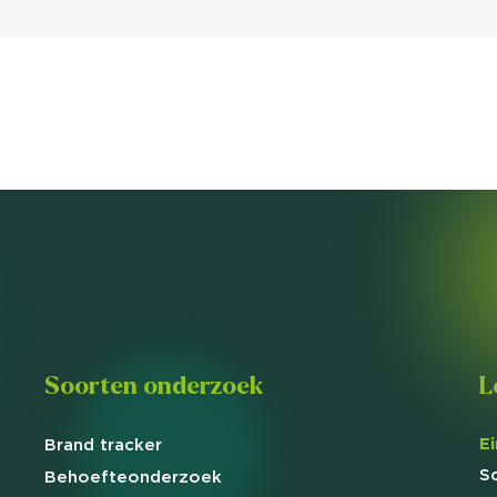
Soorten onderzoek
L
E
Brand
tracker
S
Behoefte
onderzoek