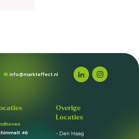
info@markteffect.nl
ocaties
Overige
Locaties
indhoven
chimmelt 46
- Den Haag