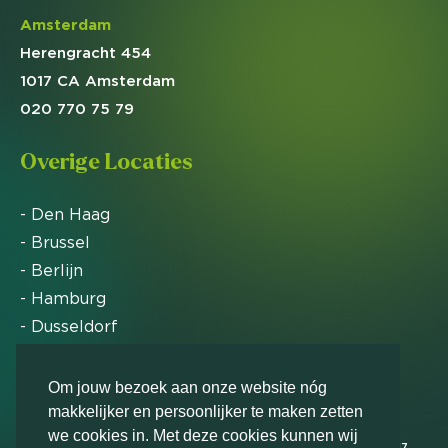
Amsterdam
Herengracht 454
1017 CA Amsterdam
020 770 75 79
Overige Locaties
- Den Haag
- Brussel
- Berlijn
- Hamburg
- Dusseldorf
- Zürich
Om jouw bezoek aan onze website nóg
makkelijker en persoonlijker te maken zetten
Markteffect is door het Financieele Dagblad
we cookies in. Met deze cookies kunnen wij
uitgeroepen tot FD Gazelle in 2012, 2015, 2016, 2017,