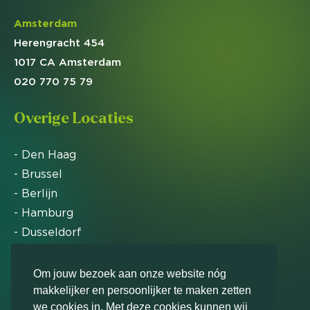
Amsterdam
Herengracht 454
1017 CA Amsterdam
020 770 75 79
Overige Locaties
- Den Haag
- Brussel
- Berlijn
- Hamburg
- Dusseldorf
- Zürich
Om jouw bezoek aan onze website nóg
makkelijker en persoonlijker te maken zetten
Markteffect is door het Financieele Dagblad
we cookies in. Met deze cookies kunnen wij