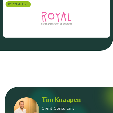
FMCG & Food branche
Tim Knaapen
Client Consultant