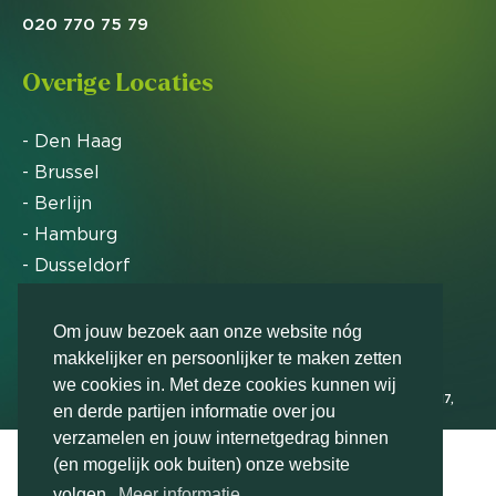
020 770 75 79
Overige Locaties
- Den Haag
- Brussel
- Berlijn
- Hamburg
- Dusseldorf
- Zürich
Om jouw bezoek aan onze website nóg
makkelijker en persoonlijker te maken zetten
Markteffect is door het Financieele Dagblad
we cookies in. Met deze cookies kunnen wij
uitgeroepen tot FD Gazelle in 2012, 2015, 2016, 2017,
en derde partijen informatie over jou
2018, 2019, 2020, 2021, 2022, 2023, 2024 en 2025
verzamelen en jouw internetgedrag binnen
(en mogelijk ook buiten) onze website
volgen.
Meer informatie