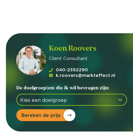
Koen Roovers
Client Consultant
040-2392290
k.roovers@markteffect.nl
De doelgroep(en) die ik wil bevragen zijn:
Bereken de prijs