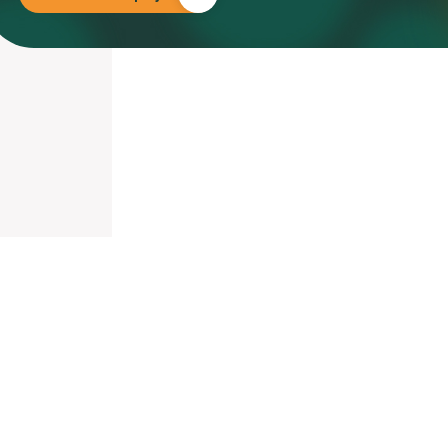
nieuwd hoe?
mp
ltant
tact op