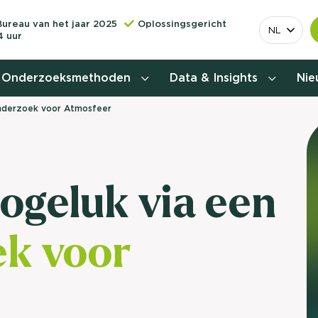
Bureau van het jaar 2025
Oplossingsgericht
NL
4 uur
Onderzoeksmethoden
Data & Insights
Ni
-onderzoek voor Atmosfeer
Behoefteonderzoek
Customer journey onderzoek
togeluk via een
Customer value proposition
k voor
Doelgroeponderzoek
Naamsbekendheidonderzoek
Relevantere
Nationaal Studiekeuze
Onderzoek (NSKO)
customer jou