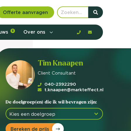
Offerte aanvragen
euws
8
Over ons
Tim Knaapen
Client Consultant
040-2392290
t.knaapen@markteffect.nl
De doelgroep(en) die ik wil bevragen zijn:
 communicatie en aanbod door de
Bereken de prijs
rney, de barrières en gedrag in kaart te