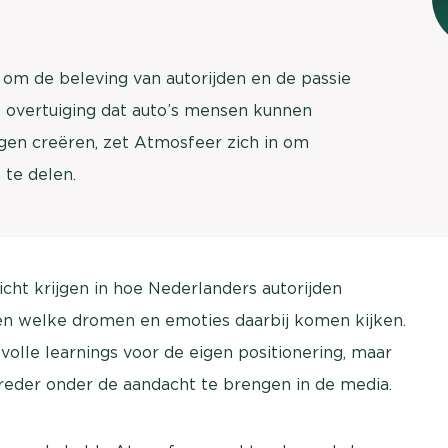
brengen. Be
Usage & attitude onderzoek
Stefan Klo
Client Consu
t om de beleving van autorijden en de passie
UX-onderzoek
de overtuiging dat auto’s mensen kunnen
Neem con
Bekijk meer >
ngen creëren, zet Atmosfeer zich in om
te delen.
cht krijgen in hoe Nederlanders autorijden
en welke dromen en emoties daarbij komen kijken.
volle learnings voor de eigen positionering, maar
eder onder de aandacht te brengen in de media.