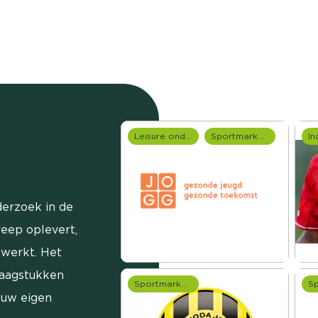
Leisure onderzoek
Sportmarketing onderzoek
erzoek in de
reep oplevert,
ewerkt. Het
raagstukken
Sportmarketing onderzoek
 uw eigen