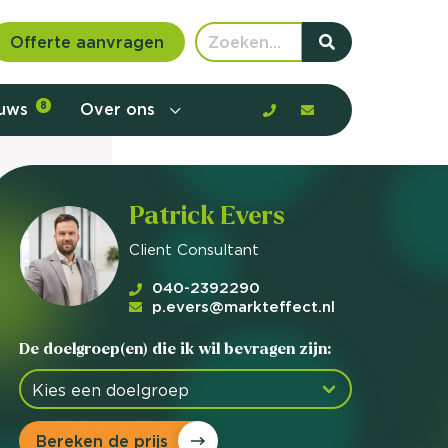
Offerte aanvragen
euws
8
Over ons
Patrick Evers
Client Consultant
040-2392290
p.evers@markteffect.nl
De doelgroep(en) die ik wil bevragen zijn:
 communicatie en aanbod door de
Bereken de prijs
rney, de barrières en gedrag in kaart te