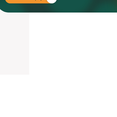
nieuwd hoe?
mp
ltant
tact op