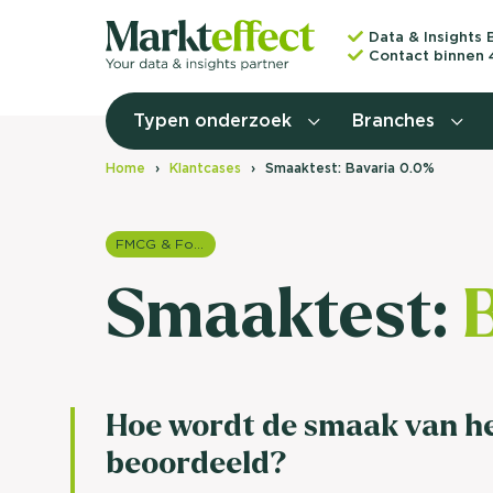
Data & Insights 
Contact binnen 
Typen onderzoek
Branches
Home
Klantcases
Smaaktest: Bavaria 0.0%
FMCG & Food branche
Smaaktest:
Hoe wordt de smaak van he
beoordeeld?