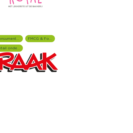
Consumentenonderzoek
FMCG & Food branche
Retail onderzoek