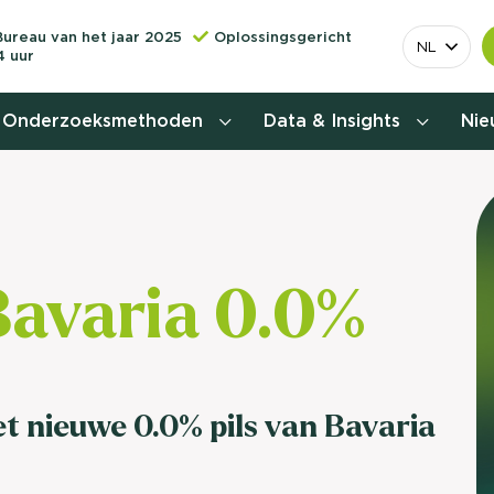
Bureau van het jaar 2025
Oplossingsgericht
NL
4 uur
Onderzoeksmethoden
Data & Insights
Ni
Behoefteonderzoek
Customer journey onderzoek
Bavaria 0.0%
Customer value proposition
Doelgroeponderzoek
t nieuwe 0.0% pils van Bavaria
Naamsbekendheidonderzoek
Relevantere
Nationaal Studiekeuze
Onderzoek (NSKO)
customer jou