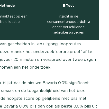
Methode
Effect
smaaktest op een
Inzicht in de
trale locatie
consumentenbeoordeling
onder verschillende
gebruikersgroepen
an gescheiden in- en uitgang, looproutes,
deze manier het onderzoek ‘coronaproof’ af te
eveer 20 minuten en verspreid over twee dagen
enomen aan het onderzoek.
 blijkt dat de nieuwe Bavaria 0.0% significant
smaak en de toegankelijkheid van het bier.
 de hoogste score op gelijkenis met pils met
 Bavaria 0.0% pils dan ook als beste 0.0% pils uit