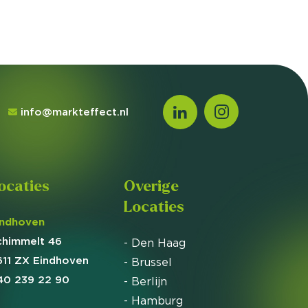
info@markteffect.nl
ocaties
Overige
Locaties
indhoven
chimmelt 46
- Den Haag
611 ZX Eindhoven
- Brussel
40 239 22 90
- Berlijn
- Hamburg