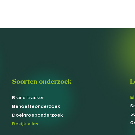
Soorten onderzoek
L
E
Brand
tracker
S
Behoefte
onderzoek
5
Doelgroep
onderzoek
0
Bekijk alles