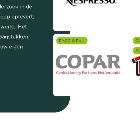
erzoek in de
reep oplevert,
ewerkt. Het
raagstukken
FMCG & Food branche
 uw eigen