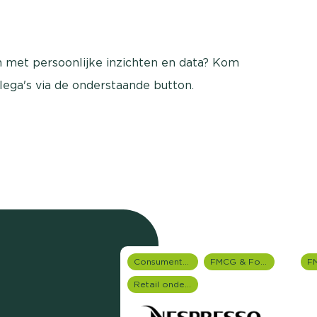
an met persoonlijke inzichten en data? Kom
llega's via de onderstaande button.
Consumentenonderzoek
FMCG & Food branche
Retail onderzoek