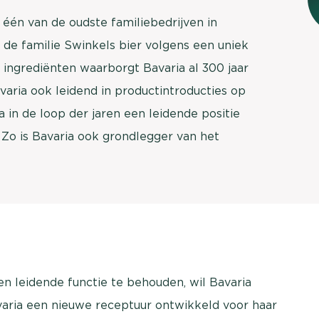
brengen. Be
 één van de oudste familiebedrijven in
Usage & attitude onderzoek
Stefan Klo
 de familie Swinkels bier volgens een uniek
Client Consu
UX-onderzoek
 ingrediënten waarborgt Bavaria al 300 jaar
Neem con
avaria ook leidend in productintroducties op
Bekijk meer >
 in de loop der jaren een leidende positie
Zo is Bavaria ook grondlegger van het
en leidende functie te behouden, wil Bavaria
varia een nieuwe receptuur ontwikkeld voor haar