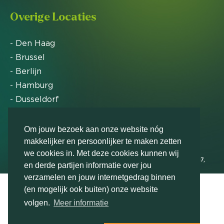
Overige Locaties
- Den Haag
- Brussel
- Berlijn
- Hamburg
- Dusseldorf
- Zürich
Om jouw bezoek aan onze website nóg
makkelijker en persoonlijker te maken zetten
Markteffect is door het Financieele Dagblad
we cookies in. Met deze cookies kunnen wij
uitgeroepen tot FD Gazelle in 2012, 2015, 2016, 2017,
en derde partijen informatie over jou
2018, 2019, 2020, 2021, 2022, 2023, 2024 en 2025
verzamelen en jouw internetgedrag binnen
(en mogelijk ook buiten) onze website
volgen.
Meer informatie