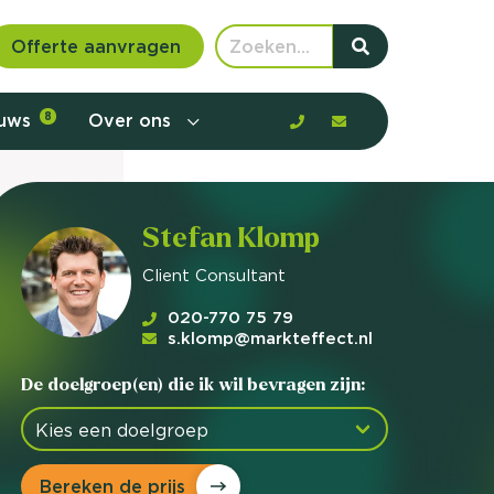
Offerte aanvragen
euws
8
Over ons
Stefan Klomp
Client Consultant
onderzoek
020-770 75 79
s.klomp@markteffect.nl
De doelgroep(en) die ik wil bevragen zijn:
 communicatie en aanbod door de
Bereken de prijs
rney, de barrières en gedrag in kaart te