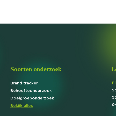
Soorten onderzoek
L
E
Brand
tracker
S
Behoefte
onderzoek
5
Doelgroep
onderzoek
0
Bekijk alles