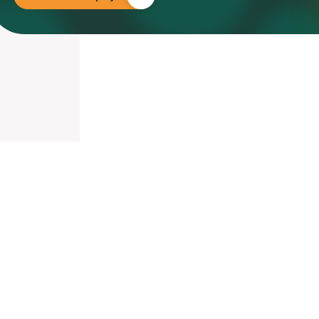
nieuwd hoe?
mp
ltant
tact op