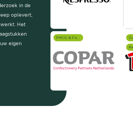
erzoek in de
reep oplevert,
ewerkt. Het
raagstukken
FMCG & Food branche
 uw eigen