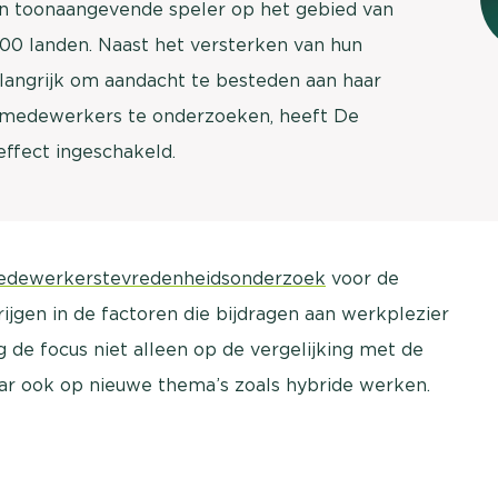
en toonaangevende speler op het gebied van
brengen. Be
 100 landen. Naast het versterken van hun
Usage & attitude onderzoek
Stefan Klo
langrijk om aandacht te besteden aan haar
Client Consu
UX-onderzoek
 medewerkers te onderzoeken, heeft De
Neem con
Bekijk meer >
fect ingeschakeld.
dewerkerstevredenheidsonderzoek
voor de
rijgen in de factoren die bijdragen aan werkplezier
g de focus niet alleen op de vergelijking met de
ar ook op nieuwe thema’s zoals hybride werken.