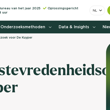
Bureau van het jaar 2025
Oplossingsgericht
NL
4 uur
Onderzoeksmethoden
Data & Insights
Ni
zoek voor De Kuyper
Behoefteonderzoek
Customer journey onderzoek
stevredenheids
Customer value proposition
per
Doelgroeponderzoek
Naamsbekendheidonderzoek
Relevantere
Nationaal Studiekeuze
Onderzoek (NSKO)
customer jou