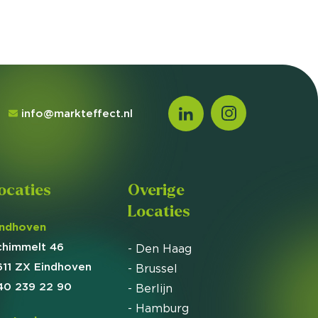
info@markteffect.nl
ocaties
Overige
Locaties
indhoven
chimmelt 46
- Den Haag
611 ZX Eindhoven
- Brussel
40 239 22 90
- Berlijn
- Hamburg