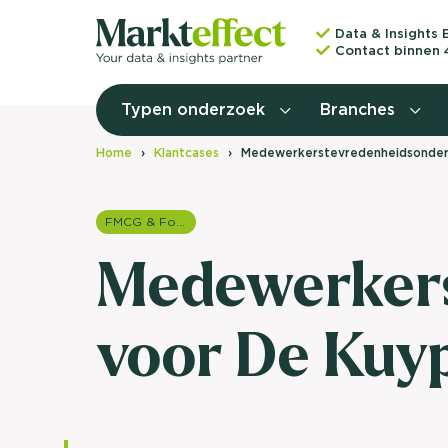
Data & Insights 
Contact binnen 
Typen onderzoek
Branches
Home
Klantcases
Medewerkerstevredenheidsonder
FMCG & Food branche
Medewerker
voor De Kuy