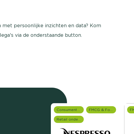
an met persoonlijke inzichten en data? Kom
llega's via de onderstaande button.
Consumentenonderzoek
FMCG & Food branche
Retail onderzoek