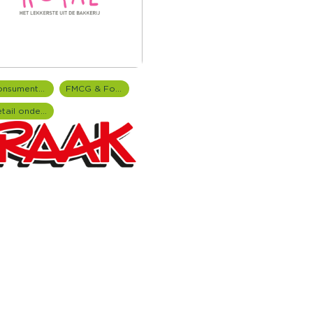
Consumentenonderzoek
FMCG & Food branche
Retail onderzoek