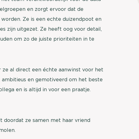
brengen. Be
oelgroepen en zorgt ervoor dat de
Usage & attitude onderzoek
Stefan Klo
worden. Ze is een echte duizendpoot en
Client Consu
UX-onderzoek
jes zijn uitgezet. Ze heeft oog voor detail,
Neem con
den om zo de juiste prioriteiten in te
Bekijk meer >
 ze al direct een échte aanwinst voor het
r, ambitieus en gemotiveerd om het beste
lega en is altijd in voor een praatje.
rt doordat ze samen met haar vriend
molen.