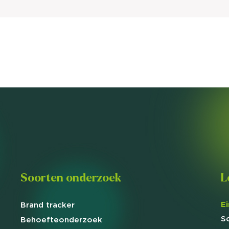
Soorten onderzoek
L
E
Brand
tracker
S
Behoefte
onderzoek