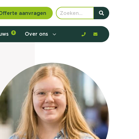
Offerte aanvragen
euws
8
Over ons
 communicatie en aanbod door de
rney, de barrières en gedrag in kaart te