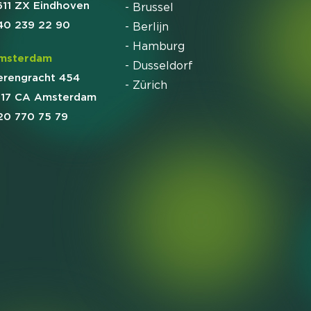
611 ZX Eindhoven
- Brussel
40 239 22 90
- Berlijn
- Hamburg
msterdam
- Dusseldorf
erengracht 454
- Zürich
017 CA Amsterdam
20 770 75 79