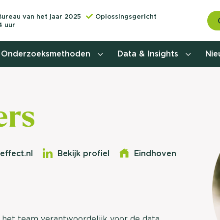
Bureau van het jaar 2025
Oplossingsgericht
4 uur
Onderzoeksmethoden
Data & Insights
Ni
Behoefteonderzoek
ers
Customer journey onderzoek
Customer value proposition
effect.nl
Bekijk profiel
Eindhoven
Doelgroeponderzoek
Naamsbekendheidonderzoek
Relevantere
Nationaal Studiekeuze
Onderzoek (NSKO)
het team verantwoordelijk voor de data
customer jou