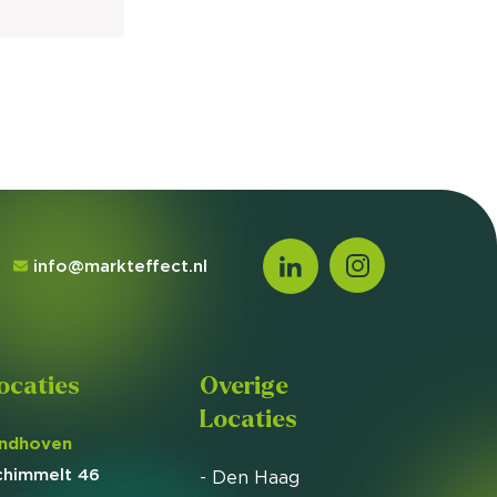
info@markteffect.nl
ocaties
Overige
Locaties
indhoven
chimmelt 46
- Den Haag