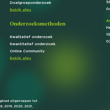
5
Doelgroep
onderzoek
0
Bekijk alles
A
Onderzoeksmethoden
H
1
Kwalitatief
onderzoek
0
Kwantitatief
onderzoek
Online
Community
Bekijk alles
agblad uitgeroepen tot
18, 2019, 2020, 2021,