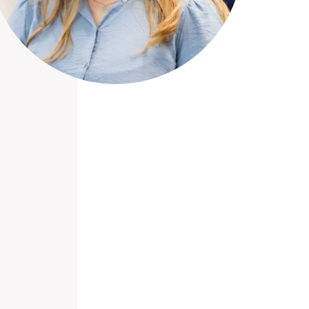
nieuwd hoe?
mp
ltant
tact op