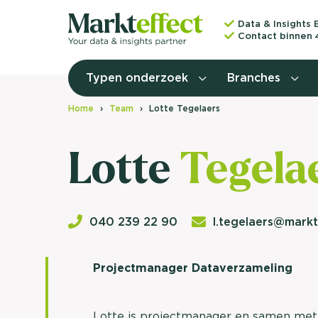
Data & Insights 
Contact binnen 
Typen onderzoek
Branches
Home
Team
Lotte Tegelaers
Lotte
Tegela
040 239 22 90
l.tegelaers@markt
Projectmanager Dataverzameling
Lotte is projectmanager en samen met 