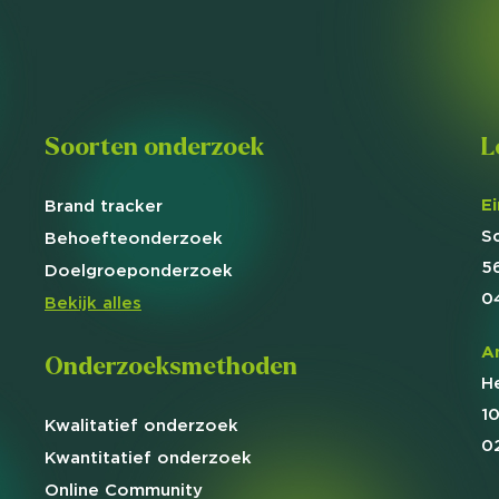
Soorten onderzoek
L
E
Brand
tracker
S
Behoefte
onderzoek
5
Doelgroep
onderzoek
0
Bekijk alles
A
Onderzoeksmethoden
H
1
Kwalitatief
onderzoek
0
Kwantitatief
onderzoek
Online
Community