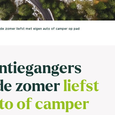
brengen. Be
Usage & attitude onderzoek
Stefan Klo
Client Consu
UX-onderzoek
de zomer liefst met eigen auto of camper op pad
Neem con
Bekijk meer >
ntiegangers
de zomer
liefst
to of camper