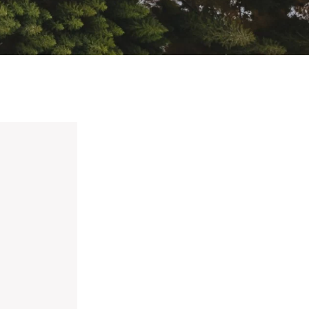
nieuwd hoe?
mp
ltant
tact op