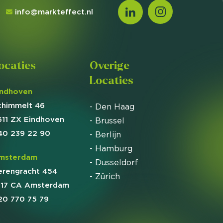
info@markteffect.nl
ocaties
Overige
Locaties
indhoven
chimmelt 46
- Den Haag
611 ZX Eindhoven
- Brussel
40 239 22 90
- Berlijn
- Hamburg
msterdam
- Dusseldorf
erengracht 454
- Zürich
017 CA Amsterdam
20 770 75 79