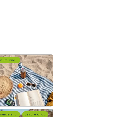
Leisure onderzoek
Financiële dienstverlening
Leisure onderzoek