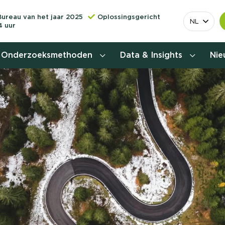
Bureau van het jaar 2025
Oplossingsgericht
NL
4 uur
Onderzoeksmethoden
Data & Insights
Ni
Behoefteonderzoek
Customer journey onderzoek
Customer value proposition
Doelgroeponderzoek
Naamsbekendheidonderzoek
Relevantere
Nationaal Studiekeuze
Onderzoek (NSKO)
customer jou