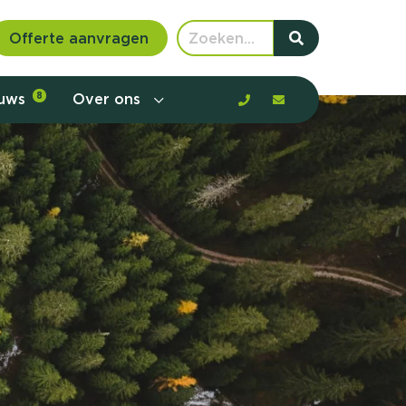
Offerte aanvragen
euws
8
Over ons
 communicatie en aanbod door de
rney, de barrières en gedrag in kaart te