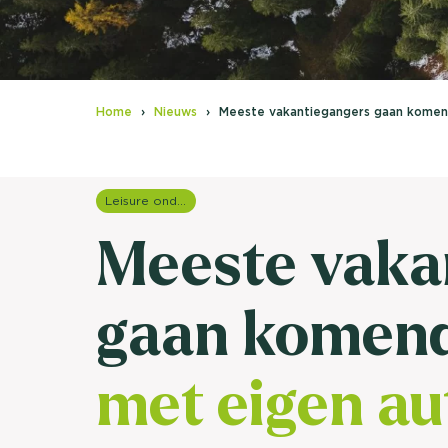
Home
Nieuws
Meeste vakantiegangers gaan komen
Leisure onderzoek
Meeste vaka
gaan komen
met eigen au