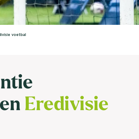
brengen. Be
Usage & attitude onderzoek
Stefan Klo
Client Consu
UX-onderzoek
ivisie voetbal
Neem con
Bekijk meer >
ntie
ren
Eredivisie