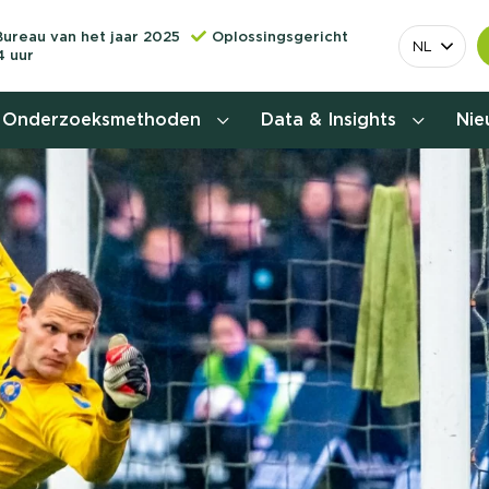
Bureau van het jaar 2025
Oplossingsgericht
NL
4 uur
Onderzoeksmethoden
Data & Insights
Ni
Behoefteonderzoek
Customer journey onderzoek
Customer value proposition
Doelgroeponderzoek
Naamsbekendheidonderzoek
Relevantere
Nationaal Studiekeuze
Onderzoek (NSKO)
customer jou