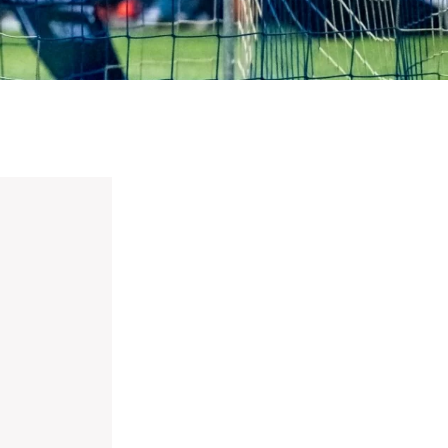
nieuwd hoe?
mp
ltant
tact op