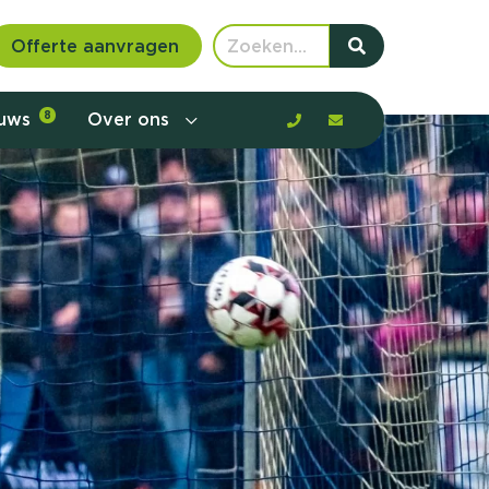
Offerte aanvragen
euws
8
Over ons
 communicatie en aanbod door de
rney, de barrières en gedrag in kaart te