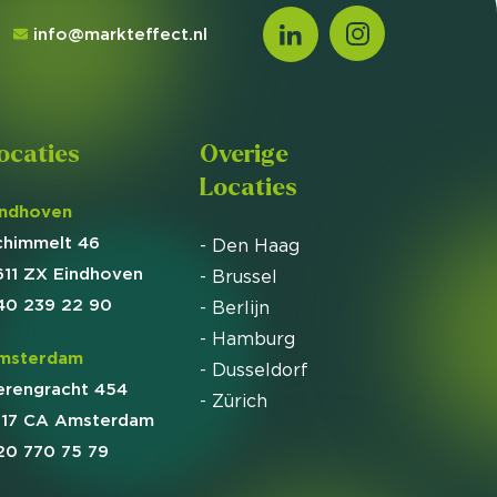
info@markteffect.nl
ocaties
Overige
Locaties
indhoven
chimmelt 46
- Den Haag
611 ZX Eindhoven
- Brussel
40 239 22 90
- Berlijn
- Hamburg
msterdam
- Dusseldorf
erengracht 454
- Zürich
017 CA Amsterdam
20 770 75 79