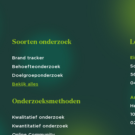
Soorten onderzoek
L
E
Brand
tracker
S
Behoefte
onderzoek
5
Doelgroep
onderzoek
0
Bekijk alles
A
Onderzoeksmethoden
H
1
Kwalitatief
onderzoek
0
Kwantitatief
onderzoek
Online
Community