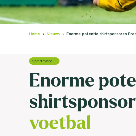
Home
Nieuws
Enorme potentie shirtsponsoren Ered
Sportmarketing onderzoek
Enorme pote
shirtsponso
voetbal