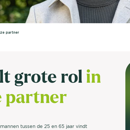
brengen. Be
Usage & attitude onderzoek
Stefan Klo
Client Consu
UX-onderzoek
uze partner
Neem con
Bekijk meer >
t grote rol
in
 partner
mannen tussen de 25 en 65 jaar vindt