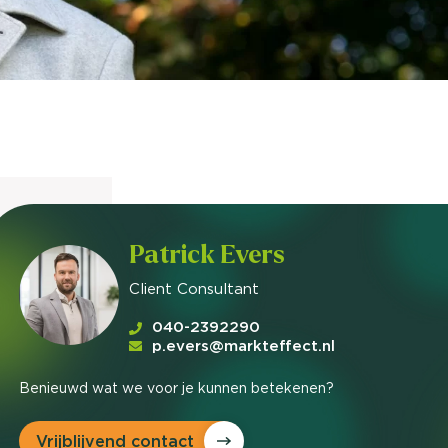
nieuwd hoe?
mp
ltant
tact op
Patrick Evers
Client Consultant
040-2392290
p.evers@markteffect.nl
Benieuwd wat we voor je kunnen betekenen?
Vrijblijvend contact