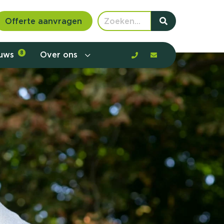
Offerte aanvragen
euws
8
Over ons
 communicatie en aanbod door de
rney, de barrières en gedrag in kaart te