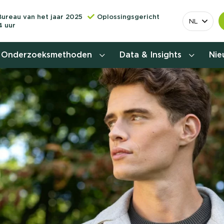
Bureau van het jaar 2025
Oplossingsgericht
NL
4 uur
Onderzoeksmethoden
Data & Insights
Ni
Behoefteonderzoek
Customer journey onderzoek
Customer value proposition
Doelgroeponderzoek
Naamsbekendheidonderzoek
Relevantere
Nationaal Studiekeuze
Onderzoek (NSKO)
customer jou