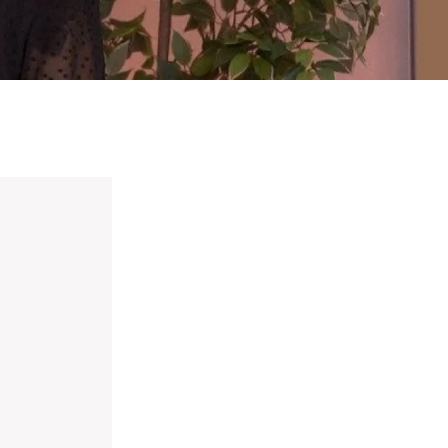
nieuwd hoe?
mp
ltant
tact op