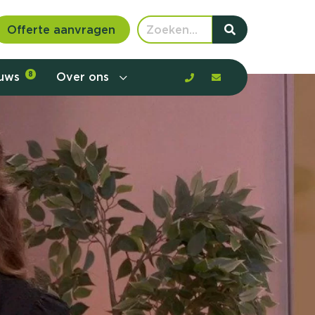
Offerte aanvragen
euws
8
Over ons
 communicatie en aanbod door de
rney, de barrières en gedrag in kaart te