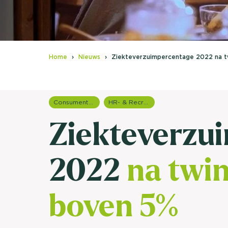
Home
Nieuws
Ziekteverzuimpercentage 2022 na tw
Consumentenonderzoek
HR- & Recruitment onderzoek
Ziekteverzu
2022
na twin
boven 5%