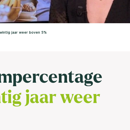
brengen. Be
Usage & attitude onderzoek
Stefan Klo
Client Consu
UX-onderzoek
intig jaar weer boven 5%
Neem con
Bekijk meer >
impercentage
tig jaar weer