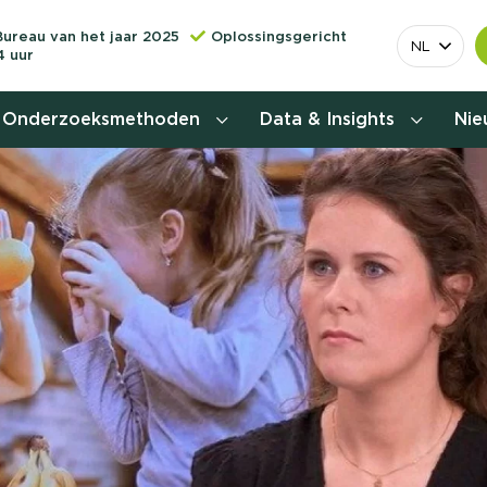
Bureau van het jaar 2025
Oplossingsgericht
NL
4 uur
Onderzoeksmethoden
Data & Insights
Ni
Behoefteonderzoek
Customer journey onderzoek
Customer value proposition
Doelgroeponderzoek
Naamsbekendheidonderzoek
Relevantere
Nationaal Studiekeuze
Onderzoek (NSKO)
customer jou