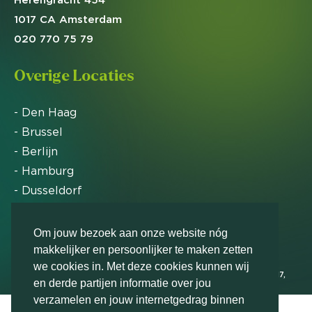
1017 CA Amsterdam
020 770 75 79
Overige Locaties
- Den Haag
- Brussel
- Berlijn
- Hamburg
- Dusseldorf
- Zürich
Om jouw bezoek aan onze website nóg
makkelijker en persoonlijker te maken zetten
Markteffect is door het Financieele Dagblad
we cookies in. Met deze cookies kunnen wij
uitgeroepen tot FD Gazelle in 2012, 2015, 2016, 2017,
en derde partijen informatie over jou
2018, 2019, 2020, 2021, 2022, 2023, 2024 en 2025
verzamelen en jouw internetgedrag binnen