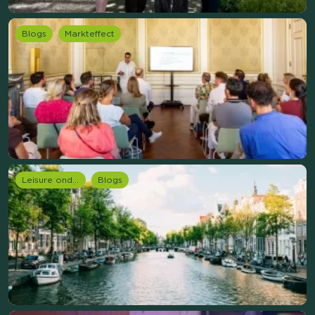
Blogs
Markteffect
Leisure onderzoek
Blogs