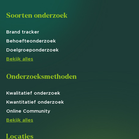
Soorten onderzoek
Brand
tracker
Behoefte
onderzoek
Doelgroep
onderzoek
Bekijk alles
Onderzoeksmethoden
Kwalitatief
onderzoek
Kwantitatief
onderzoek
Online
Community
Bekijk alles
Locaties